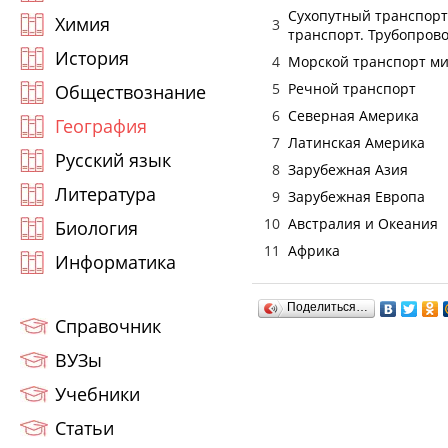
Сухопутный транспорт
Химия
3
транспорт. Трубопров
История
4
Морской транспорт м
5
Речной транспорт
Обществознание
6
Северная Америка
География
7
Латинская Америка
Русский язык
8
Зарубежная Азия
Литература
9
Зарубежная Европа
10
Австралия и Океания
Биология
11
Африка
Информатика
Поделиться…
Справочник
ВУЗы
Учебники
Статьи