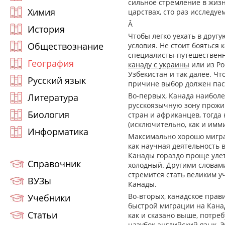
сильное стремление в жизн
Химия
царствах, сто раз исследуем
Â
История
Чтобы легко уехать в друг
Обществознание
условия. Не стоит бояться 
специалисты-путешественн
География
канаду с украины
или из Ро
Узбекистан и так далее. Ч
Русский язык
причине выбор должен пас
Во-первых, Канада наибол
Литература
русскоязычную зону прожив
Биология
стран и африканцев, тогда 
(исключительно, как и иммиг
Информатика
Максимально хорошо мигра
как научная деятельность в
Канады гораздо проще уле
Справочник
холодный. Другими словам
стремится стать великим у
ВУЗы
Канады.
Во-вторых, канадское прав
Учебники
быстрой миграции на Кана
Статьи
как и сказано выше, потре
назубок английский язык. Э