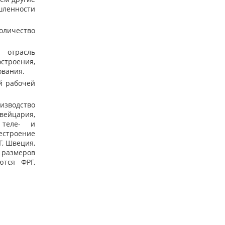
шленности
оличество
 отрасль
строения,
ования.
й рабочей
изводство
Швейцария,
 теле- и
лестроение
Г, Швеция,
 размеров
ются ФРГ,