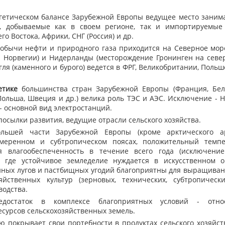
етическом балансе Зарубежной Европы ведущее место заним
, добываемые как в своем регионе, так и импортируемые
о Востока, Африки, СНГ (Россия) и др.
бычи нефти и природного газа приходится на Северное море
 Норвегии) и Нидерланды (месторождение Гронинген на север
гля (каменного и бурого) ведется в ФРГ, Великобритании, Польш
етике
большинства стран Зарубежной Европы (Франция, Бель
Польша, Швеция и др.) велика роль ТЭС и АЭС. Исключение - 
 - основной вид электростанций.
сылки развития, ведущие отрасли сельского хозяйства.
шей части Зарубежной Европы (кроме арктического ар
меренном и субтропическом поясах, положительный темп
 влагообеспеченность в течение всего года (исключени
, где устойчивое земледелие нуждается в искусственном о
нных лугов и пастбищных угодий благоприятны для выращиван
яйственных культур (зерновых, технических, субтропически
водства.
статок в комплексе благоприятных условий - относ
сурсов сельскохозяйственных земель.
 покрывает свои портебности в продуктах сельского хозяйств