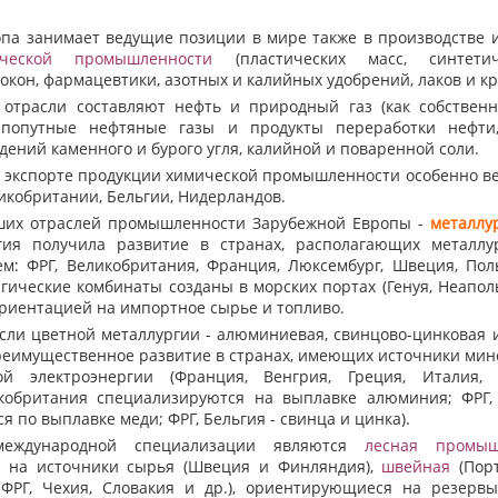
а занимает ведущие позиции в мире также в производстве и
ческой
промышленности
(пластических масс, синтети
окон, фармацевтики, азотных и калийных удобрений, лаков и кр
трасли составляют нефть и природный газ (как собственн
 попутные нефтяные газы и продукты переработки нефти
ений каменного и бурого угля, калийной и поваренной соли.
 экспорте продукции химической промышленности особенно ве
икобритании, Бельгии, Нидерландов.
их отраслей промышленности Зарубежной Европы -
металлу
гия получила развитие в странах, располагающих металлу
м: ФРГ, Великобритания, Франция, Люксембург, Швеция, Пол
гические комбинаты созданы в морских портах (Генуя, Неапол
 ориентацией на импортное сырье и топливо.
и цветной металлургии - алюминиевая, свинцово-цинковая и
реимущественное развитие в странах, имеющих источники мин
 электроэнергии (Франция, Венгрия, Греция, Италия, 
кобритания специализируются на выплавке алюминия; ФРГ,
 по выплавке меди; ФРГ, Бельгия - свинца и цинка).
дународной специализации являются
лесная
промыш
 на источники сырья (Швеция и Финляндия),
швейная
(Порт
ФРГ, Чехия, Словакия и др.), ориентирующиеся на резерв