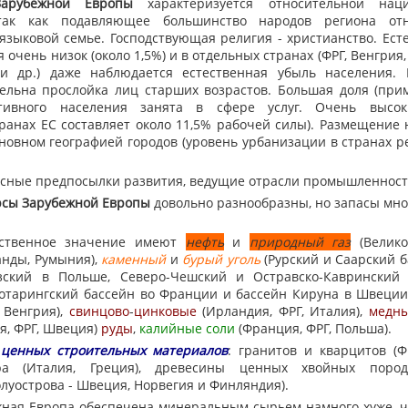
Зарубежной
Европы
характеризуется относительной наци
 так как подавляющее большинство народов региона отн
языковой семье. Господствующая религия - христианство. Ест
 очень низок (около 1,5%) и в отдельных странах (ФРГ, Венгрия,
 и др.) даже наблюдается естественная убыль населения. 
ельна прослойка лиц старших возрастов. Большая доля (прим
ктивного населения занята в сфере услуг. Очень высок
транах ЕС составляет около 11,5% рабочей силы). Размещение
новном географией городов (уровень урбанизации в странах р
сные предпосылки развития, ведущие отрасли промышленност
рсы
Зарубежной
Европы
довольно разнообразны, но запасы мно
твенное значение имеют
нефть
и
природный
газ
(Велико
анды, Румыния),
каменный
и
бурый
уголь
(Рурский и Саарский 
езский в Польше, Северо-Чешский и Остравско-Кавринский 
отарингский бассейн во Франции и бассейн Кируна в Швеции
 Венгрия),
свинцово
-
цинковые
(Ирландия, ФРГ, Италия),
медн
я, ФРГ, Швеция)
руды
,
калийные
соли
(Франция, ФРГ, Польша).
ы
ценных
строительных
материалов
: гранитов и кварцитов (Ф
ра (Италия, Греция), древесины ценных хвойных пород
луострова - Швеция, Норвегия и Финляндия).
ная Европа обеспечена минеральным сырьем намного хуже, ч