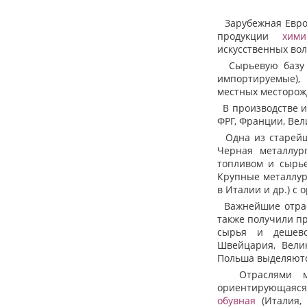
Зарубежная Европ
продукции
хими
искусственных вол
Сырьевую базу о
импортируемые),
местных месторожд
В производстве и
ФРГ, Франции, Вел
Одна из старейш
Черная металлур
топливом и сырье
Крупные металлур
в Италии и др.) с
Важнейшие отрасл
также получили п
сырья и дешевой
Швейцария, Вели
Польша выделяются
Отраслями меж
ориентирующаяся
обувная
(Италия, 