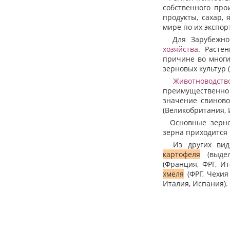
собственного про
продукты, сахар,
мире по их экспорт
Для Зарубежной
хозяйства
. Расте
причине во многи
зерновых культур 
Животноводств
преимущественно 
значение свиново
(Великобритания, 
Основные зерновы
зерна приходится 
Из других видов
картофеля
(выдел
(Франция, ФРГ, И
хмеля
(ФРГ, Чехия
Италия, Испания).