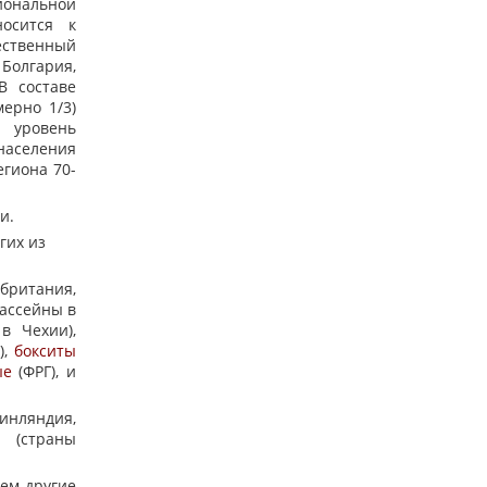
ональной
осится к
ественный
 Болгария,
В составе
ерно 1/3)
 уровень
 населения
егиона 70-
и.
гих из
британия,
бассейны в
в Чехии),
),
бокситы
ые
(ФРГ), и
инляндия,
 (страны
ем другие