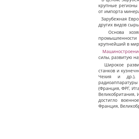
крупные регионы 
от импорта минер
Зарубежная Европ
других видов сырь
Основа хозяй
промышленности 
крупнейший в мир
Машиностроени
силы, развитую н
Широкое развити
станков и кузнеч
Чехия и др.), 
радиоаппаратуры 
(Франция, ФРГ, Ит
Великобритания, 
достигло военно
Франция, Великоб