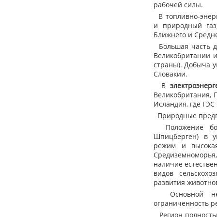
рабочей силы.
В топливно-энерг
и природный газ
Ближнего и Среднег
Большая часть до
Великобритании и
страны). Добыча у
Словакии.
В
электроэнерг
Великобритания, 
Исландия, где ГЭС
Природные предпо
Положение боль
Шпицберген) в у
режим и высокая
Средиземноморья
наличие естестве
видов сельскохоз
развития животно
Основной недо
ограниченность ре
Регион полностью