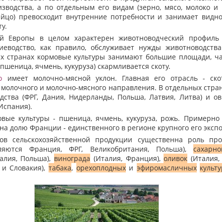
изводства, а по отдельным его видам (зерно, мясо, молоко и
 яйцо) превосходит внутренние потребности и занимает видно
у.
 Европы в целом характерен животноводческий профил
ниеводство, как правило, обслуживает нужды животноводства
х странах кормовые культуры занимают большие площади, ча
(пшеница, ячмень, кукуруза) скармливается скоту.
о
имеет молочно-мясной уклон. Главная его отрасль - скот
молочного и молочно-мясного направления. В отдельных стран
дства (ФРГ, Дания, Нидерланды, Польша, Латвия, Литва) и ов
Испания).
е культуры - пшеница, ячмень, кукуруза, рожь. Примерно 
на долю Франции - единственного в регионе крупного его эксп
 сельскохозяйственной продукции существенна роль про
яются Франция, ФРГ, Великобритания, Польша),
сахарно
талия, Польша),
винограда
(Италия, Франция),
оливок
(Италия,
 и Словакия),
табака
,
орехоплодных
и
эфиромасличных
культу