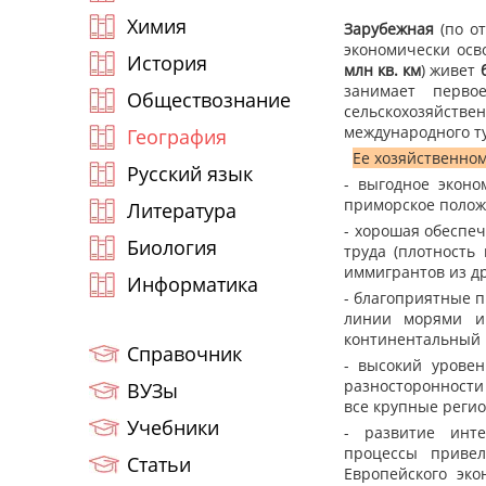
Химия
Зарубежная
(по о
экономически осв
История
млн кв. км
) живет
занимает перв
Обществознание
сельскохозяйств
международного т
География
Ее хозяйственном
Русский язык
- выгодное эконо
приморское полож
Литература
- хорошая обеспе
Биология
труда (плотность
иммигрантов из др
Информатика
- благоприятные 
линии морями и
континентальный 
Справочник
- высокий уровен
разносторонности
ВУЗы
все крупные регио
Учебники
- развитие инт
процессы приве
Статьи
Европейского эко