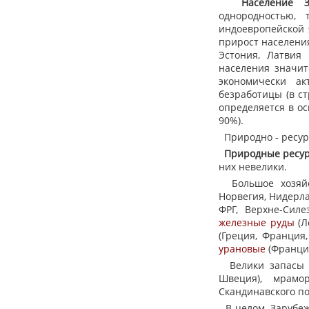
Население
однородностью,
индоевропейской 
прирост населения
Эстония, Латвия
населения значит
экономически а
безработицы (в с
определяется в ос
90%).
Природно - ресур
Природные
ресу
них невелики.
Большое хозяйс
Норвегия, Нидерл
ФРГ, Верхне-Сил
железные
руды
(Л
(Греция, Франция,
урановые
(Франци
Велики запас
Швеция), мрамо
Скандинавского по
В целом, Зарубеж