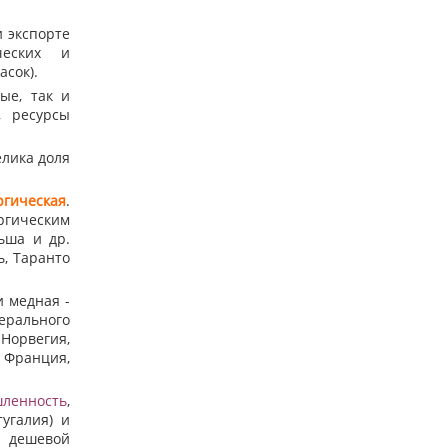
 экспорте
ческих и
асок).
ые, так и
, ресурсы
лика доля
ргическая
.
ргическим
ьша и др.
ь, Таранто
 медная -
ерального
Норвегия,
 Франция,
ленность
,
угалия) и
ы дешевой