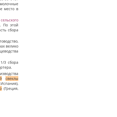
 молочные
е место в
ь
сельского
. По этой
сть сбора
оводство,
ах велико
цеводства
1/3 сбора
ортера.
изводства
й
свеклы
 Испания),
р
(Греция,