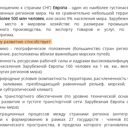
тношению к странам СНГ)
Европа
- один из наиболее густонас
оенных регионов мира. На ее сравнительно небольшой терри
более 500 млн человек
, или около 9% населения мира. Зарубеж
ое место в мировом хозяйстве по размерам промышл
енного производства, по экспорту товаров и услуг, по
уризма.
у развитию способствует:
мико - географическое положение (большинство стран реги
ение, расположены вблизи важнейших морских путей);
ченность ресурсами рабочей силы и кадрами высококвалифици
 населения Зарубежной Европы 100 человек на 1 кв. км., вел
угих регионов мира);
природные условия (компактность территории, расчлененность
 заливами, преобладающий равнинный рельеф, морской, 
и субтропический климат);
ь транспортного обеспечения (по уровню технической осна
 развития и густоте транспортной сети Зарубежная Европа 
ны мира);
еграционных процессов между странами региона (интегр
ли к формированию в рамках 27 государств - членов Е
номического пространства, в пределах которого установлен