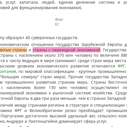
в, услуг, капитала, людей, единая денежная система и р
ловий для функционирования экономики).
Флаг
ЕС
у образуют 40 суверенных государств.
кономическом отношении государства Зарубежной Европы д
витые страны
и
страны с переходной экономикой
. Государств
 страны с населением около 370 млн человек) по величине ВВ
ся к числу ведущих в мире (занимают среди стран мира места 
 высоким уровнем экономического развития отличаются
ФРГ
ритания
, по мировой классификации - крупные промышленно
 "большую семерку" стран мира). Прочие государства Западн
ым промышленно развитым странам мира. Страны Восточн
 с населением более 130 млн человек) осуществляют п
ланируемой экономики к рыночной системе хозяйства. Сред
точной Европы в два-три раза меньше, чем в странах Западной
ичия между странами региона в структуре и специализации х
номике ФРГ и Великобритании резко преобладает промышле
 Португалии достаточно высокий удельный вес сельского хозя
но, Андорре и Лихтенштейне доминирует сфера услуг.