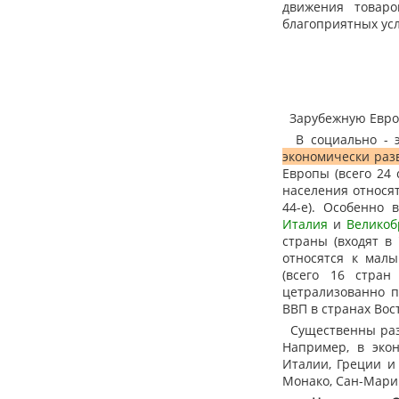
движения товаро
благоприятных ус
Зарубежную Европ
В социально - э
экономически раз
Европы (всего 24
населения относят
44-е). Особенно
Италия
и
Великоб
страны (входят в
относятся к мал
(всего 16 стран
цетрализованно п
ВВП в странах Вос
Существенны разл
Например, в эко
Италии, Греции и
Монако, Сан-Мари