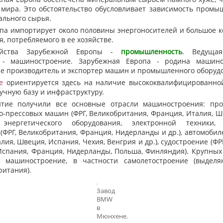
мира. Это обстоятельство обусловливает зависимость промы
ального сырья.
а импортирует около половины энергоносителей и большое к
я, потребляемого в ее хозяйстве.
ства Зарубежной Европы -
промышленность
. Ведущая
- машиностроение. Зарубежная Европа - родина машино
е производитель и экспортер машин и промышленного оборуд
е
ориентируется здесь на наличие высококвалифицированно
аучную базу и инфраструктуру.
е получили все основные отрасли машиностроения: про
но-прессовых машин (ФРГ, Великобритания, Франция, Италия, 
энергетического оборудования, электронной техники,
(ФРГ, Великобритания, Франция, Нидерланды и др.), автомоби
алия, Швеция, Испания, Чехия, Венгрия и др.), судостроение (ФР
Испания, Франция, Нидерланды, Польша, Финляндия). Крупных
е машиностроение, в частности самолетостроение (выделя
ритания).
Завод
BMW
в
Мюнхене.