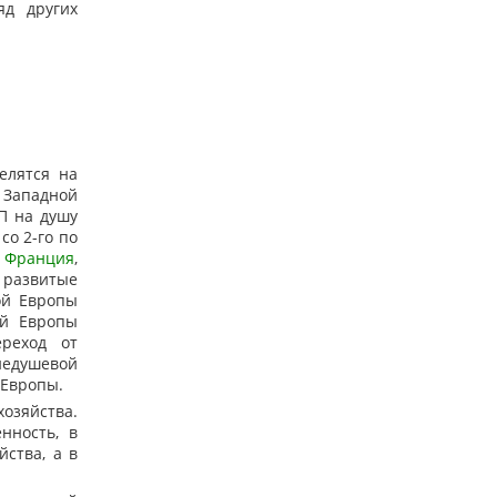
яд других
елятся на
а Западной
П на душу
со 2-го по
,
Франция
,
 развитые
ой Европы
ой Европы
ереход от
недушевой
 Европы.
озяйства.
нность, в
йства, а в