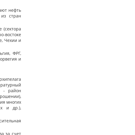
ают нефть
 из стран
 (сектора
о-востоке
е, Чехии и
гия, ФРГ,
Норвегия и
хипелага
ературный
е - район
рошении),
ия многих
х и др.),
ительная
а за счет