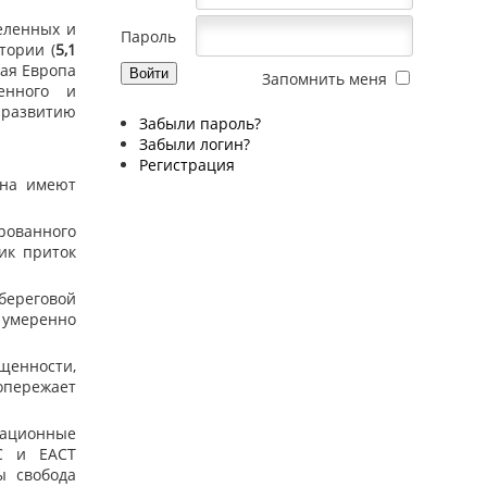
еленных и
Пароль
тории (
5,1
ная Европа
Запомнить меня
енного и
 развитию
Забыли пароль?
Забыли логин?
Регистрация
она имеют
рованного
ик приток
 береговой
умеренно
щенности,
опережает
ационные
С и ЕАСТ
ы свобода