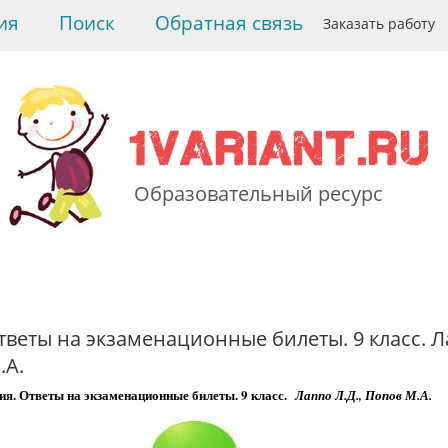
ия
Поиск
Обратная связь
Заказать работу
Образовательный ресурс
>
Учебники
>
Учебники,
задачники, решебники
по математике.
>
Геометрия. Ответы на
экзаменационные
тветы на экзаменационные билеты. 9 класс. 
билеты. 9 класс. Лаппо
.А.
Л.Д., Попов М.А.
ия. Ответы на экзаменационные билеты. 9 класс.
Лаппо Л.Д., Попов М.А.