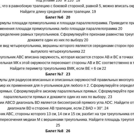
под углами 100° и 120° 18
о, что в равнобокую трапецию с боковой стороной, равной 5, можно вписать ок
Найдите длину средней линии трапеции. 19
Билет №6 20
ормулы площади прямоугольника и площади параллелограмма. Приведите п
менения площади прямоугольника либо площади параллелограмма 20
ределение равных треугольников. Сформулируйте признаки равенства треуг
докажите один из них по выбору 20
те вид четырехугольника, вершины которого являются серединами сторон пр
выпуклого четырехугольника 22
реугольник ABC вписана окружность, которая касается сторон АВ и ВС в точках 
ельная МК к этой окружности пересекает стороны АВ и ВС соответственно в т
Найдите периметр треугольника ВМК, если BE = 6 см 22
Билет №7 23
улы для радиусов вписанных и описанных окружностей правильных многоуго
ер их применения для n-угольников для любого п 2. Сформулируйте опреде
прямых. Сформулируйте аксиому параллельных прямых. Сформулируйте при
параллельности прямых и докажите один из них по выбору.. 23
еции ABCD диагональ BD является биссектрисой прямого угла ADC. Найдите 
диагонали BD к стороне АВ трапеции, если Z BAD = 30°. 24
ник ABC, стороны которого 13 см, 14 см и 15 см, разбит на три треугольника о
пересечения медиан М с вершинами треугольника. Найдите площадь треуго
25
Билет №8 26