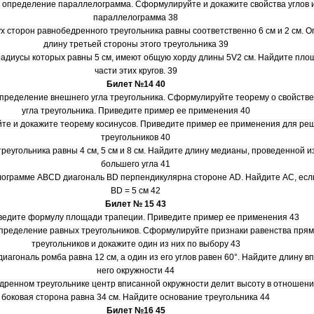
 определение параллелограмма. Сформулируйте и докажите свойства углов 
параллелограмма 38
ух сторон равнобедренного треугольника равны соответственно 6 см и 2 см. 
длину третьей стороны этого треугольника 39
, радиусы которых равны 5 см, имеют общую хорду длины 5V2 см. Найдите пл
части этих кругов. 39
Билет №14 40
пределение внешнего угла треугольника. Сформулируйте теорему о свойств
угла треугольника. Приведите пример ее применения 40
те и докажите теорему косинусов. Приведите пример ее применения для ре
треугольников 40
треугольника равны 4 см, 5 см и 8 см. Найдите длину медианы, проведенной 
большего угла 41
лограмме ABCD диагональ BD перпендикулярна стороне AD. Найдите АС, если
BD = 5 см 42
Билет № 15 43
ведите формулу площади трапеции. Приведите пример ее применения 43
пределение равных треугольников. Сформулируйте признаки равенства пря
треугольников и докажите один из них по выбору 43
диагональ ромба равна 12 см, а один из его углов равен 60°. Найдите длину в
него окружности 44
едренном треугольнике центр вписанной окружности делит высоту в отношении 
боковая сторона равна 34 см. Найдите основание треугольника 44
Билет №16 45