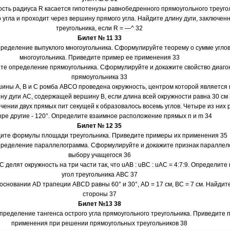
ость радиуса R касается гипотенузы равнобедренного прямоугольного треуго
 угла и проходит через вершину прямого угла. Найдите длину дуги, заключен
треугольника, если R = —^ 32
Билет № 11 33
ределение выпуклого многоугольника. Сформулируйте теорему о сумме углов
многоугольника. Приведите пример ее применения 33
те определение прямоугольника. Сформулируйте и докажите свойство диаго
прямоугольника 33
ршины А, В и С ромба АВСО проведена окружность, центром которой является
ну дуги АС, содержащей вершину В, если длина всей окружности равна 30 см
ечении двух прямых пит секущей к образовалось восемь углов. Четыре из них р
ре другие - 120°. Определите взаимное расположение прямых п и m 34
Билет № 12 35
дите формулы площади треугольника. Приведите примеры их применения 35
пределение параллелограмма. Сформулируйте и докажите признак параллел
выбору учащегося 36
и С делят окружность на три части так, что uAB : uBC : uAC = 4:7:9. Определит
угол треугольника ABC 37
 основании AD трапеции ABCD равны 60° и 30°, AD = 17 см, ВС = 7 см. Найдит
стороны 37
Билет №13 38
пределение тангенса острого угла прямоугольного треугольника. Приведите 
применения при решении прямоугольных треугольников 38