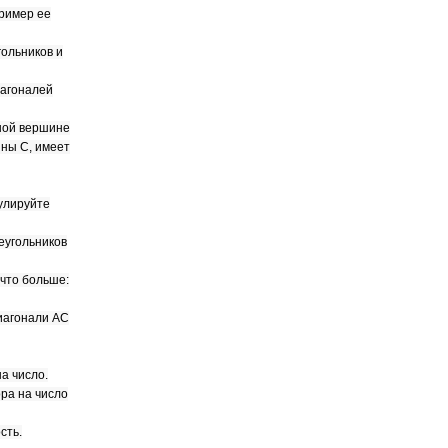
пример ее
ольников и
иагоналей
дной вершине
ины С, имеет
улируйте
еугольников
 что больше:
диагонали АС
а число.
ра на число
сть.