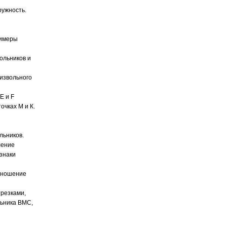
ружность.
римеры
ольников и
оизвольного
Е и F
очках М и К.
льников.
ление
знаки
отношение
трезками,
льника ВМС,