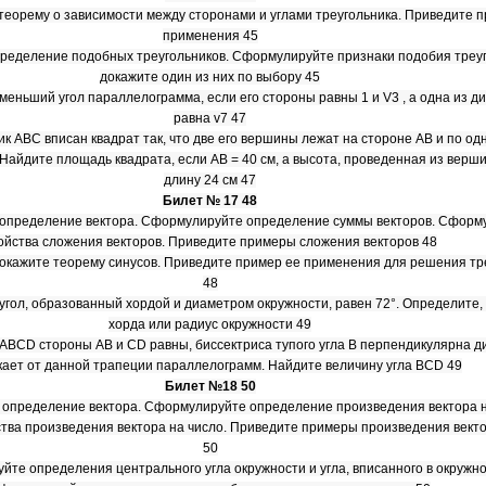
теорему о зависимости между сторонами и углами треугольника. Приведите 
применения 45
ределение подобных треугольников. Сформулируйте признаки подобия треуг
докажите один из них по выбору 45
 меньший угол параллелограмма, если его стороны равны 1 и V3 , а одна из д
равна v7 47
ник ABC вписан квадрат так, что две его вершины лежат на стороне АВ и по о
 Найдите площадь квадрата, если АВ = 40 см, а высота, проведенная из верш
длину 24 см 47
Билет № 17 48
 определение вектора. Сформулируйте определение суммы векторов. Сформ
ойства сложения векторов. Приведите примеры сложения векторов 48
окажите теорему синусов. Приведите пример ее применения для решения тр
48
угол, образованный хордой и диаметром окружности, равен 72°. Определите,
хорда или радиус окружности 49
и ABCD стороны АВ и CD равны, биссектриса тупого угла В перпендикулярна 
кает от данной трапеции параллелограмм. Найдите величину угла BCD 49
Билет №18 50
 определение вектора. Сформулируйте определение произведения вектора н
ва произведения вектора на число. Приведите примеры произведения векто
50
йте определения центрального угла окружности и угла, вписанного в окружно