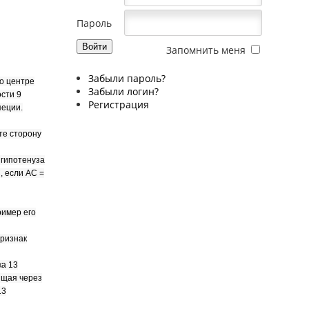
Пароль
Запомнить меня
Забыли пароль?
о центре
Забыли логин?
сти 9
Регистрация
пеции.
те сторону
 гипотенуза
, если АС =
ример его
ризнак
ка 13
ящая через
13