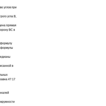
о углов при
рого угла В,
дена прямая
торону ВС в
 формулу
о формулы
медианы
писанной в
ольных
равна 4? 17
оналей
 окружности