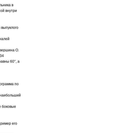
льника в
ной внутри
 выпуклого
налей
 вершина О.
 34
авны 60°, а
ограмма по
е наибольший
е боковые
пример его