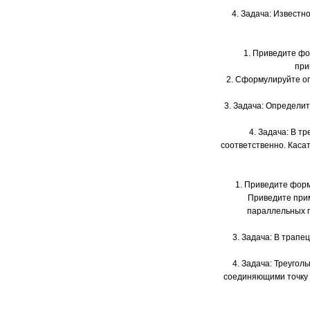
4. Задача: Известн
1. Приведите ф
при
2. Сформулируйте оп
3. Задача: Определи
4. Задача: В т
соответственно. Касат
1. Приведите форм
Приведите прим
параллельных 
3. Задача: В трап
4. Задача: Треуголь
соединяющими точку 