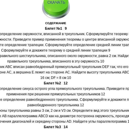
СОДЕРЖАНИЕ
Билет №1 9
определение окружности, вписанной в треугольник. Сформулируйте теорему 
жности. Приведите пример применения теоремы о центре вписанной окружно
те определение трапеции. Сформулируйте определение средней линии тра
Сформулируйте и докажите теорему о средней линии трапеции 9
правильного шестиугольника, описанного около окружности, равна 2 см. Найди
правильного треугольника, вписанного в эту окружность 10
ьник ABC вписан равнобедренный прямоугольный треугольник DEF так, что его
не АС, а вершина Е лежит на стороне АС. Найдите высоту треугольника ABC
16 см; DF = 8 см 10
Билет №2 12
пределение синуса острого угла прямоугольного треугольника. Приведите п
применения при решении прямоугольных треугольников 12
е определение равнобедренного треугольника. Сформулируйте и докажите п
равнобедренного треугольника 12
роны треугольника равны 3 см, 2 см и V3 см. Определите вид этого треугольни
не АВ параллелограмма ABCD как на диаметре построена окружность, проход
сечения диагоналей и середину стороны AD. Найдите углы параллелограмма 
Билет №3 14