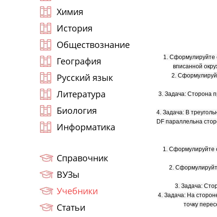
Химия
История
Обществознание
1. Сформулируйте 
География
вписанной окру
Русский язык
2. Сформулируй
Литература
3. Задача: Сторона 
Биология
4. Задача: В треугол
DF параллельна сторо
Информатика
1. Сформулируйте о
Справочник
2. Сформулируйт
ВУЗы
3. Задача: Сто
Учебники
4. Задача: На сторо
точку пере
Статьи