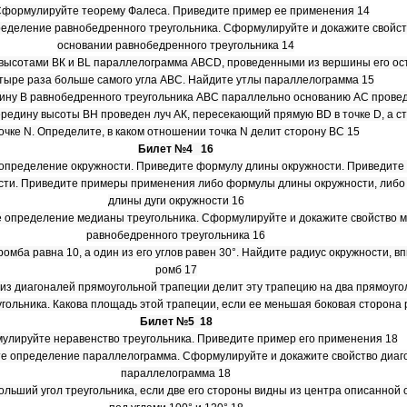
Сформулируйте теорему Фалеса. Приведите пример ее применения 14
еделение равнобедренного треугольника. Сформулируйте и докажите свойств
основании равнобедренного треугольника 14
у высотами ВК и BL параллелограмма ABCD, проведенными из вершины его ост
етыре раза больше самого угла ABC. Найдите утлы параллелограмма 15
шину В равнобедренного треугольника ABC параллельно основанию АС прове
середину высоты ВН проведен луч АК, пересекающий прямую BD в точке D, а с
очке N. Определите, в каком отношении точка N делит сторону ВС 15
Билет №4 16
определение окружности. Приведите формулу длины окружности. Приведите
ости. Приведите примеры применения либо формулы длины окружности, либ
длины дуги окружности 16
 определение медианы треугольника. Сформулируйте и докажите свойство 
равнобедренного треугольника 16
ромба равна 10, а один из его углов равен 30°. Найдите радиус окружности, в
ромб 17
а из диагоналей прямоугольной трапеции делит эту трапецию на два прямоуг
ольника. Какова площадь этой трапеции, если ее меньшая боковая сторона 
Билет №5 18
улируйте неравенство треугольника. Приведите пример его применения 18
е определение параллелограмма. Сформулируйте и докажите свойство диаг
параллелограмма 18
больший угол треугольника, если две его стороны видны из центра описанной