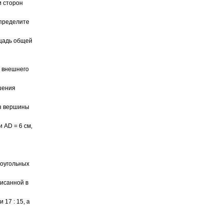
и сторон
Определите
ощадь общей
е внешнего
шения
из вершины
 AD = 6 см,
моугольных
писанной в
17 : 15, а