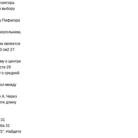
сектора.
о выбору
му Пифагора
реугольника,
ии является
3 см2 27
му о центре
сти 29
 о средней
гол между
0
е А. Через
ите длину
 31
ба 31
15°. Найдите