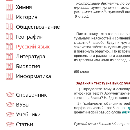
Контрольные диктанты по рус
Химия
изучении курса русского язык
учащимися каждой изученной тем
История
6 класс).
Обществознание
Писать книгу - это все равно, ч
География
туманами неясностей и сомнений,
сюжетной чащобе. Будут и круты
Русский язык
захочется взбежать единым духо
и повернуть обратно... Но встре
Литература
привольно и радостно и заранее
из трясины или когда из последни
Биология
(99 слов)
Информатика
Задания к тексту (на выбор уч
1) Определите тему и основную
Справочник
относится текст? Аргументируйт
текст на абзацы? Найдите слова
ВУЗы
2) Графически объясните орфо
морфологический разбор:
в д
фонетический разбор слова
вязк
Учебники
Статьи
Русский язык / 6 класс / Контро