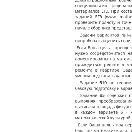
специалистами федераль
материалов ЕГЭ. При сост
заданий ЕГЭ (www. math
проверить полноту и точн
начале сборника представл
Задачи вариантов №№ 21
попробовать оценить свои
Если Ваша цель - преодол
нужно сосредоточиться н
ориентированы на математ
приходиться решать в маг
ремонта в квартире. За
умения подставить данные
Задание
В10
по теории 
базовую подготовку и здра
Задание
В5
содержит п
выполняя преобразований
вычисляя площадь фигуры 
в каждом варианте 6 - 7
математической культурой 
Если Ваша цель - подтвер
балл по математике для п