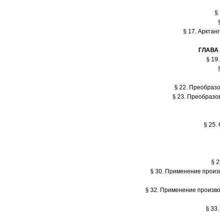
§
§ 17. Арктанг
ГЛАВА 
§ 19
§ 22. Преобраз
§ 23. Преобразо
§ 25.
§ 2
§ 30. Применение произ
§ 32. Применение произв
§ 33