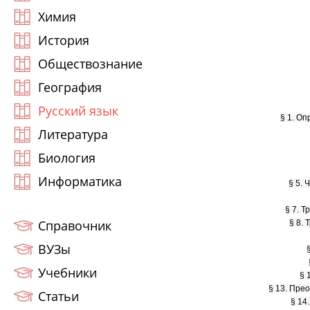
Химия
История
Обществознание
География
Русский язык
§ 1. О
Литература
Биология
Информатика
§ 5. 
§ 7. 
Справочник
§ 8.
ВУЗы
Учебники
§ 
§ 13. Пре
Статьи
§ 14.