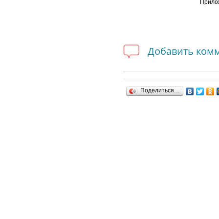
Прило
Добавить ком
Поделиться…