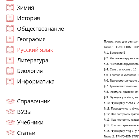
Химия
История
Обществознание
География
Предисловие для учителя
Глава 1. ТРИГОНОМЕТ
Русский язык
§ 1. Введение 5
Литература
§ 2. Числовая окружност
§ 3. Числовая окружность
Биология
§ 4. Синус и косинус 10
§ 5. Тангенс и котангенс 
Информатика
§ 6. Тригонометрические 
§ 7. Тригонометрические 
§ 8. Формулы приведения
§ 9. Функция у = sin х, е
Справочник
§ 10. Функция у = cos х, 
§ 11. Периодичность функц
ВУЗы
§ 12. Как построить графи
§ 13. Как построить графи
Учебники
§ 14. График гармоническ
Статьи
§ 15. Функции y = tg х, у
Глава 2. ТРИГОНОМЕТ