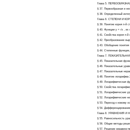
Глава 5. ПЕРВООБРАЗН
§ 37. Первообразная и н
§ 38. Определенный инте
Глава 6. СТЕПЕНИ И К
§ 39. Понятие корня n-й 
§ 40. Функции y = √х , их
§ 41. Свойства корня n-й
§ 42. Преобразование вы
§ 43. Обобщение понятия 
§ 44. Степенные функции,
Глава 7. ПОКАЗАТЕЛЬН
§ 45. Показательная функ
§ 46. Показательные ура
§ 47. Показательные нер
§ 48. Понятие логарифма
§ 49. Логарифмическая фу
§ 50. Свойства логарифм
§ 51. Логарифмические у
§ 52. Логарифмические н
§ 53. Переход к новому 
§ 54. Дифференцирование
Глава 8. УРАВНЕНИЯ 
§ 55. Равносильность ур
§ 56. Общие методы реше
§ 57. Решение неравенст