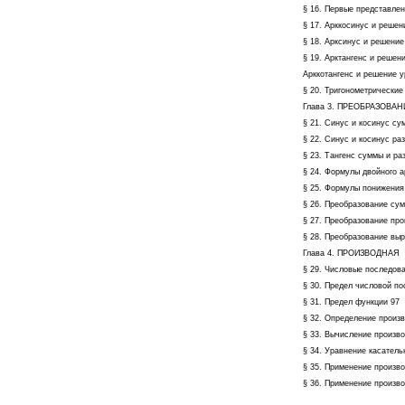
§ 16. Первые представле
§ 17. Арккосинус и решен
§ 18. Арксинус и решение
§ 19. Арктангенс и решен
Арккотангенс и решение у
§ 20. Тригонометрически
Глава 3. ПРЕОБРАЗОВ
§ 21. Синус и косинус с
§ 22. Синус и косинус ра
§ 23. Тангенс суммы и ра
§ 24. Формулы двойного 
§ 25. Формулы понижения
§ 26. Преобразование су
§ 27. Преобразование пр
§ 28. Преобразование выра
Глава 4. ПРОИЗВОДНАЯ
§ 29. Числовые последов
§ 30. Предел числовой п
§ 31. Предел функции 97
§ 32. Определение произ
§ 33. Вычисление произв
§ 34. Уравнение касатель
§ 35. Применение произв
§ 36. Применение произв