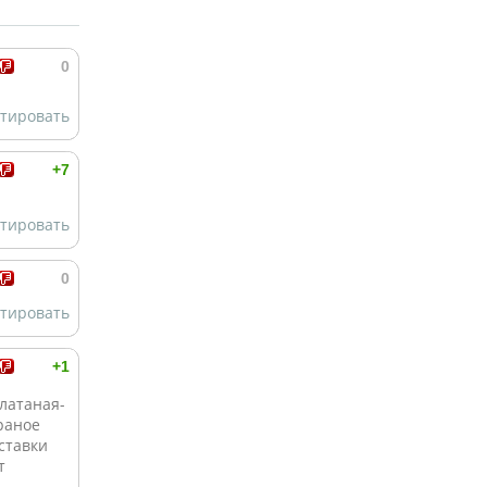
0
тировать
+7
тировать
0
тировать
+1
латаная-
раное
ставки
т