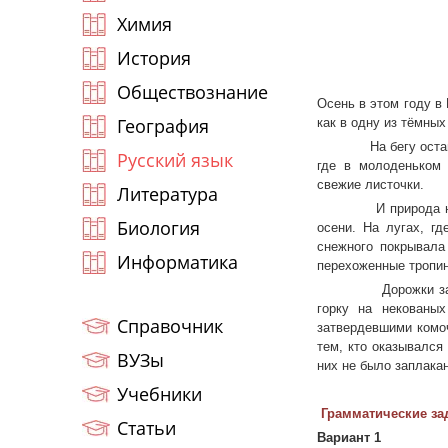
Химия
История
Обществознание
Осень в этом году в
География
как в одну из тёмны
На бегу остановил
Русский язык
где в молоденьком
свежие листочки.
Литература
И природа начала 
Биология
осени. На лугах, гд
снежного покрывала
Информатика
перехоженные тропин
Дорожки за одну н
горку на некованы
Справочник
затвердевшими комо
тем, кто оказывался
ВУЗы
них не было заплакан
Учебники
Грамматические за
Статьи
Вариант 1