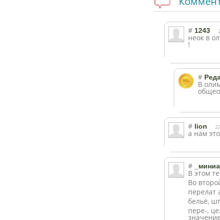
Коммен
#
1243
неок в о
!
#
Ред
В олим
общео
#
lion
2
а нам это
#
_мини
В этом т
Во второ
перелат
бельё, 
пере-, ц
значение