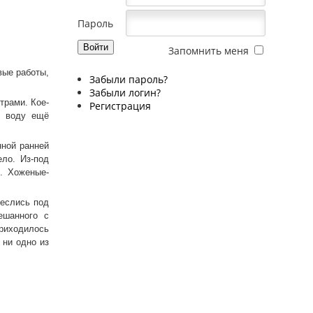
Пароль
Запомнить меня
вые работы,
Забыли пароль?
Забыли логин?
рами. Кое-
Регистрация
в воду ещё
ной ранней
ело. Из-под
. Хоженые-
еслись под
ешанного с
приходилось
 ни одно из