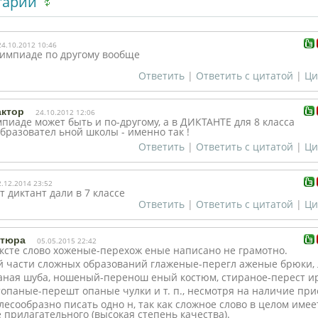
тарии
24.10.2012 10:46
лимпиаде по другому вообще
Ответить
|
Ответить с цитатой
|
Ци
актор
24.10.2012 12:06
пиаде может быть и по-другому, а в ДИКТАНТЕ для 8 класса
бразовател
ьной школы - именно так !
Ответить
|
Ответить с цитатой
|
Ци
2.12.2014 23:52
т диктант дали в 7 классе
Ответить
|
Ответить с цитатой
|
Ци
атюра
05.05.2015 22:42
ексте слово хоженые-перехож
еные написано не грамотно.
й части сложных образований глаженые-перегл
аженые брюки, 
аная шуба, ношеный-перенош
еный костюм, стираное-перест
и
штопаные-перешт
опаные чулки и т. п., несмотря на наличие при
елесообразно писать одно н, так как сложное слово в целом имее
 прилагательного (высокая степень качества).