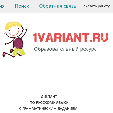
ия
Поиск
Обратная связь
Заказать работу
Образовательный ресурс
>
Русский язык
>
Диктанты для 8 класса.
>
Диктант по русскому
языку с грамматическим
заданием. 8 класс. Версия
1
ДИКТАНТ
ПО РУССКОМУ ЯЗЫКУ
С ГРАММАТИЧЕСКИМ ЗАДАНИЕМ.