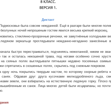
8 КЛАСС.
ВЕРСИЯ 1.
Диктант
 Подмосковье была совсем нежданной. Ещё в разгаре были многие поле
х безлунных ночей непрошеным гостем явился весьма крепкий морозец.
ись стеклянно-прозрачные речонки, не замутнённые холодными вет
 ледяном зеркальце проглядывали нежданно-негаданно занесённые 
быстро перестраиваться, подчиняясь нежеланной, никем не зван
е так и осталась некошеной трава, под ногами особенно сочно хруст
 на сеяных полях выглядывали пятнышки недавно посеянных озимых
ки спрятались в скошенных полях, скрылись под снежным покровом.
очь покрылись твердым настом, по которому озорные ребята н
х санях. Обдавая друг друга кусочками мелкодробленого льда, см
чками земли, они взбирались на естественную ледяную горку. Плохо 
 вышибленным из санок. Лица многих детей были исцарапаны, но почти
о.
дания