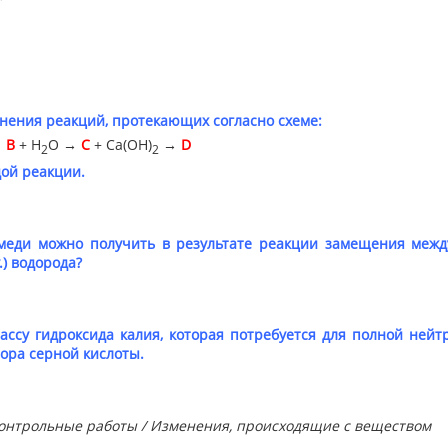
нения реакций, протекающих согласно схеме:
→
B
+ H
O →
C
+ Ca(OH)
→
D
2
2
дой реакции.
меди можно получить в результате реакции замещения межд
.у.) водорода?
ассу гидроксида калия, которая потребуется для полной ней
вора серной кислоты.
 Контрольные работы / Изменения, происходящие с веществом