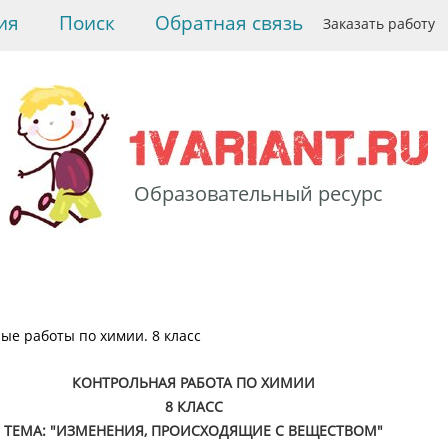
ия
Поиск
Обратная связь
Заказать работу
Образовательный ресурс
>
Химия
>
Контрольные
работы по химии. 8 класс
> Контрольная работа по
химии. 8 класс. Тема:
"Изменения,
ые работы по химии. 8 класс
происходящие с
веществом". Вариант 2
КОНТРОЛЬНАЯ РАБОТА ПО ХИМИИ
8 КЛАСС
ТЕМА: "ИЗМЕНЕНИЯ, ПРОИСХОДЯЩИЕ С ВЕЩЕСТВОМ"