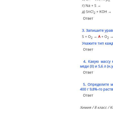
г) Na + S →
д) SnCl
+ KOH →
2
Ответ
3. Запишите урав
S + O
→
A
+ O
2
2
Укажите тип каж
Ответ
4. Какую массу 
меди (II) и 5,6 л (н
Ответ
5. Определите м
400 г 9,8%-го раст
Ответ
Химия / 8 класс /