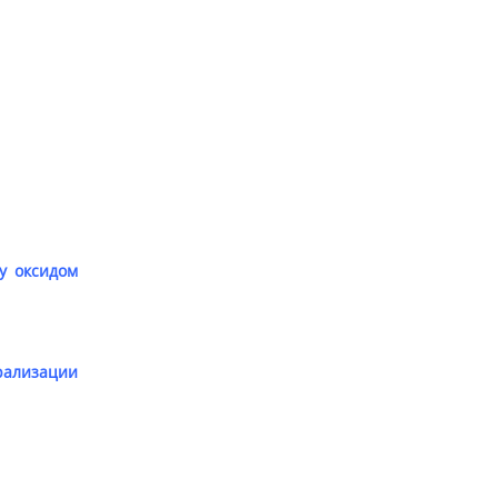
у оксидом
трализации