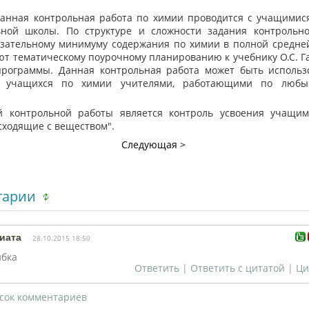
анная контрольная работа по химии проводится с учащимися
ьной школы. По структуре и сложности задания контрольн
язательному минимуму содержания по химии в полной средней
уют тематическому поурочному планированию к учебнику О.С. 
программы. Данная контрольная работа может быть использ
й учащихся по химии учителями, работающими по любы
онтрольной работы является контроль усвоения учащим
сходящие с веществом".
Следующая >
тарии
иата
28.10.2015 18:50
ибка
Ответить
|
Ответить с цитатой
|
Ци
сок комментариев