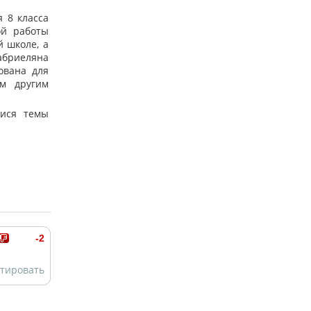
 8 класса
ой работы
 школе, а
Габриеляна
ована для
м другим
ися темы
-2
тировать