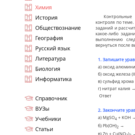
Химия
Контрольные раб
История
контроля по теме.
Обществознание
заданий и рассчит
какое-либо задан
География
выполнению сле
вернуться после в
Русский язык
Литература
1. Запишите ура
а) оксид алюминия
Биология
б) оксид железа (II
Информатика
в) сульфид хрома (
г) нитрат калия →
Ответ
Справочник
ВУЗы
2. Закончите ура
а) MgSO
+ KOH 
Учебники
4
б) Pb(OH)
→
2
Статьи
в) Zn + Cu(NO
)
3
2