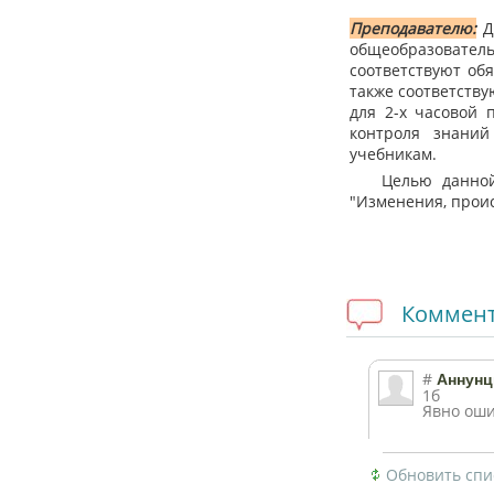
Преподавателю:
Д
общеобразовател
соответствуют об
также соответств
для 2-х часовой 
контроля знани
учебникам.
Целью данной к
"Изменения, прои
Коммен
#
Аннунц
1б
Явно ош
Обновить спи