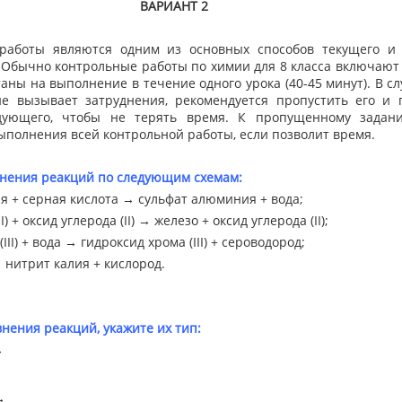
ВАРИАНТ 2
оты являются одним из основных способов текущего и 
 Обычно контрольные работы по химии для 8 класса включают 
аны на выполнение в течение одного урока (40-45 минут). В сл
ие вызывает затруднения, рекомендуется пропустить его и 
дующего, чтобы не терять время. К пропущенному задан
ыполнения всей контрольной работы, если позволит время.
внения реакций по следующим схемам:
 + серная кислота → сульфат алюминия + вода;
I) + оксид углерода (II) → железо + оксид углерода (II);
III) + вода → гидроксид хрома (III) + сероводород;
 нитрит калия + кислород.
внения реакций, укажите их тип:
→
→