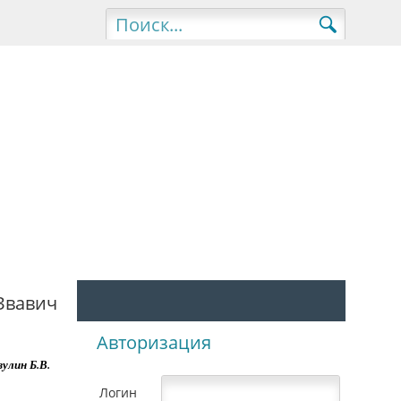
 Звавич
Авторизация
зулин Б.В.
Логин