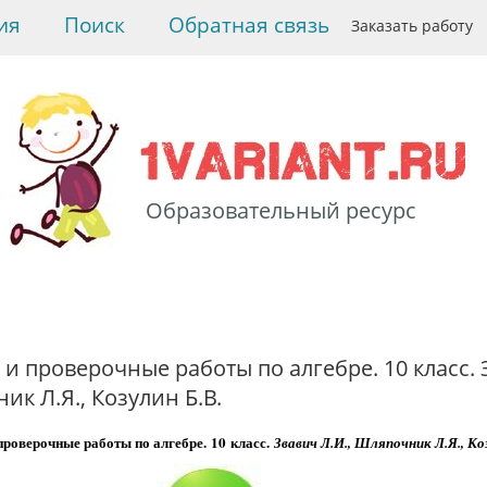
ия
Поиск
Обратная связь
Заказать работу
Образовательный ресурс
>
Учебники
>
Учебники,
задачники, решебники
по математике.
>
Контрольные и
проверочные работы по
и проверочные работы по алгебре. 10 класс.
алгебре. 10 класс. Звавич
ик Л.Я., Козулин Б.В.
Л.И., Шляпочник Л.Я.,
Козулин Б.В.
проверочные работы по алгебре.
10
класс.
Звавич Л.И., Шляпочник Л.Я., Ко