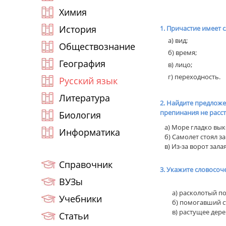
Химия
История
1. Причастие имеет 
а) вид;
Обществознание
б) время;
География
в) лицо;
г) переходность.
Русский язык
Литература
2. Найдите предложе
препинания не расс
Биология
а) Море гладко вык
Информатика
б) Самолет стоял за
в) Из-за ворот зала
Справочник
3. Укажите словосоч
ВУЗы
а) расколотый п
Учебники
б) помогавший с
в) растущее де
Статьи