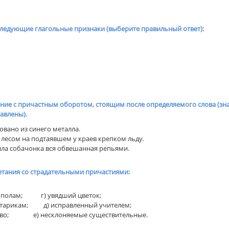
следующие глагольные признаки (выберите правильный ответ):
ние с причастным оборотом, стоящим пос­ле определяемого слова (зн
тавлены).
овано из синего металла.
 лесом на подтаявшем у кра­ев крепком льду.
яла собачонка вся обвешан­ная репьями.
етания со страдательными причастиями:
ополам; г) увядший цветок;
тарикам; д) исправленный учителем;
рево; е) несклоняемые существительные.