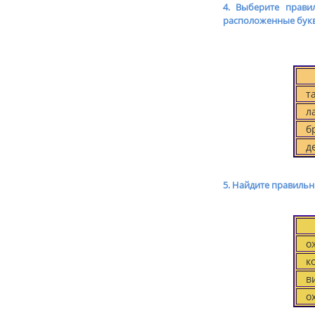
4. Выберите правил
расположенные букв
та.
ла
бре
д
5. Найдите правильн
ожи
кол
вид
о