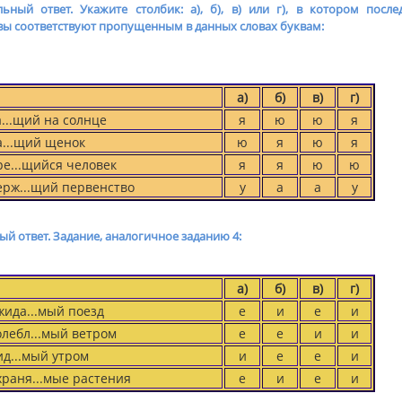
ьный ответ. Укажите столбик: а), б), в) или г), в котором после
ы соответ­ствуют пропущенным в данных слов
ах буквам:
а)
б)
в)
г)
..щий на солнце
я
ю
ю
я
...щий щенок
ю
я
ю
я
...щийся человек
я
я
ю
ю
ерж...щий первенство
у
а
а
у
ый ответ. Задание, аналогичное заданию 4:
а)
б)
в)
г)
да...мый поезд
е
и
е
и
ебл...мый ветром
е
е
и
и
...мый утром
и
е
е
и
храня...мые растения
е
и
е
и