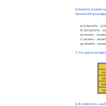
6.Укажите, в каких п
причастий прошедш
а) услышать - у
б) застрелить - з
в) понять - понят
г) засеять - засея
д) запаять - запа
7. Что нужно вставит
нек
оби
ков
тр
8. В слове копч…ный