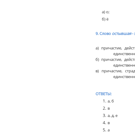
а) о;
б) ё
9. Слово
остывшая
- 
а) причастие, дей
единственн
б) причастие, дейс
единственн
в) причастие, стр
единственн
ОТВЕТЫ:
а, б
в
а, д, е
в
а