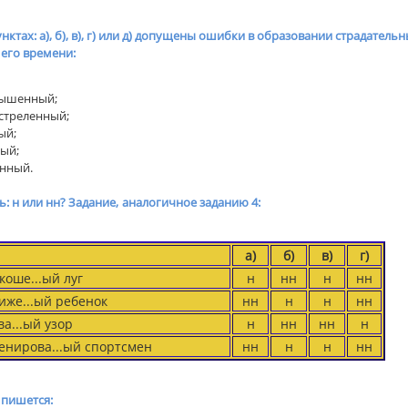
унктах: а), б), в), г) или д) допущены ошибки в образовании страдатель
его времени:
слышенный;
астреленный;
ый;
тый;
янный.
ь: н или нн? Задание,
аналогичное заданию 4:
а)
б)
в)
г)
оше...ый луг
н
нн
н
нн
же...ый ребенок
нн
н
н
нн
а...ый узор
н
нн
нн
н
енирова...ый спортсмен
нн
н
н
нн
 пишется: