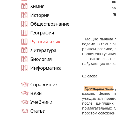
ок
Химия
гл
п
История
Обществознание
География
Мощно пылала пог
Русский язык
водами. В темнею
речном разливе, 
Литература
пролетела гусиная
Биология
— только звон л
набухающих почк
Информатика
63 слова.
Справочник
Преподавателю
:
ВУЗы
школы. Целью пр
учащимися правил
Учебники
после шипящих,
прилагательных, г
Статьи
простом осложнен