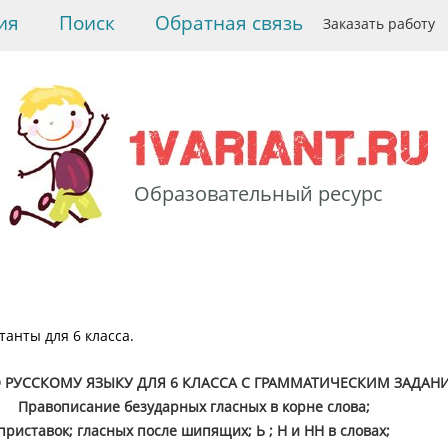
ия
Поиск
Обратная связь
Заказать работу
Образовательный ресурс
>
Русский язык
>
Диктанты для 6 класса.
>
Диктант для 6 класса с
грамматическим
заданием. В бору
танты для 6 класса.
 РУССКОМУ ЯЗЫКУ ДЛЯ 6 КЛАССА С ГРАММАТИЧЕСКИМ ЗАДАН
Правописание безударных гласных в корне слова;
приставок; гласных после шипящих; Ь ; Н и НН в словах;