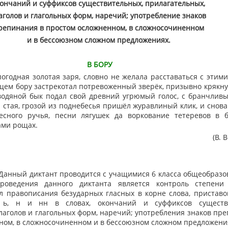
ончаний и суффиксов существительных, прилагательных,
аголов и глагольных форм, наречий; употребление знаков
репинания в простом осложненном, в сложносочиненном
и в бессоюзном сложном предложениях.
В БОРУ
одная золотая заря, словно не желала расставаться с этими
щем бору застрекотал потревоженный зверёк, призывно крякну
водяной бык подал свой древний угрюмый голос, с бранчливы
 стая, грозой из поднебесья пришёл журавлиный клик, и снов
есного ручья, песни лягушек да воркование тетеревов в б
ами рощах.
(В. 
 Данный диктант проводится с учащимися 6 класса общеобразо
оведения данного диктанта является контроль степени
 правописания безударных гласных в корне слова, приставок
 ь, н и нн в словах, окончаний и суффиксов существи
лаголов и глагольных форм, наречий; употребления знаков пр
ном, в сложносочиненном и в бессоюзном сложном предложени