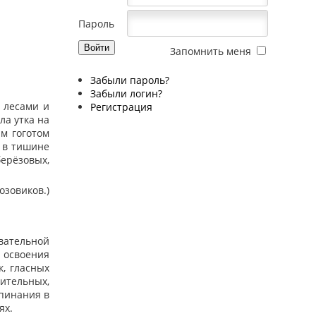
Пароль
Запомнить меня
Забыли пароль?
Забыли логин?
 лесами и
Регистрация
ла утка на
м гоготом
а в тишине
ерёзовых,
Возовиков.)
вательной
 освоения
, гласных
тельных,
епинания в
ях.