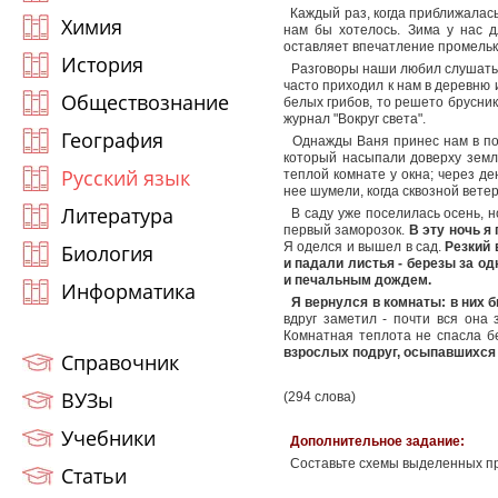
Каждый раз, когда приближалась 
Химия
нам бы хотелось. Зима у нас д
оставляет впечатление промельк
История
Разговоры наши любил слушать в
часто приходил к нам в деревню 
Обществознание
белых грибов, то решето брусники
журнал "Вокруг света".
География
Однажды Ваня принес нам в под
который насыпали доверху земле
Русский язык
теплой комнате у окна; через д
нее шумели, когда сквозной вете
Литература
В саду уже поселилась осень, н
первый заморозок.
В эту ночь я
Я оделся и вышел в сад.
Резкий 
Биология
и падали листья - березы за о
и печальным дождем.
Информатика
Я вернулся в комнаты: в них б
вдруг заметил - почти вся она 
Комнатная теплота не спасла б
взрослых подруг, осыпавшихся 
Справочник
ВУЗы
(294 слова)
Учебники
Дополнительное задание:
Составьте схемы выделенных п
Статьи