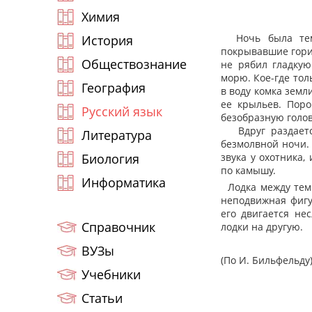
Химия
Ночь была темн
История
покрывавшие гори
Обществознание
не рябил гладкую
морю. Кое-где тол
География
в воду комка земл
ее крыльев. Пор
Русский язык
безобразную голову
Вдруг раздается
Литература
безмолвной ночи. 
Биология
звука у охотника,
по камышу.
Информатика
Лодка между тем 
неподвижная фигу
его двигается не
Справочник
лодки на другую.
ВУЗы
(По И. Бильфельду
Учебники
Статьи