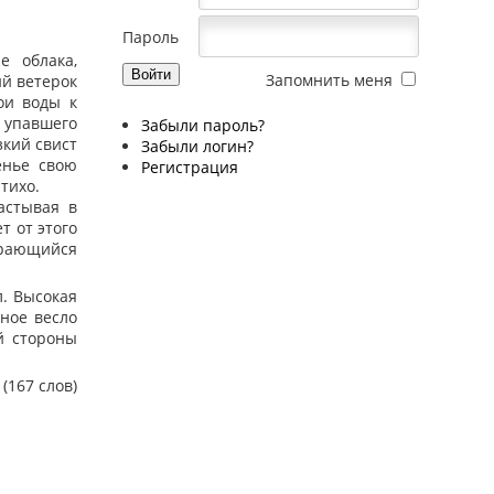
Пароль
 облака,
Запомнить меня
й ветерок
ои воды к
и упавшего
Забыли пароль?
зкий свист
Забыли логин?
енье свою
Регистрация
 тихо.
астывая в
т от этого
бирающийся
. Высокая
ное весло
й стороны
(167 слов)