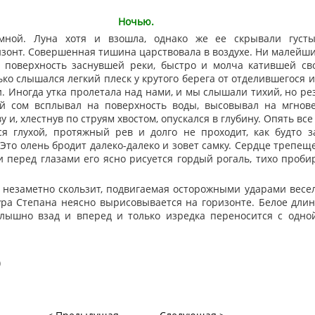
Ночью.
ой. Луна хотя и взошла, однако же ее скрывали густые
зонт. Совершенная тишина царствовала в воздухе. Ни малейши
 поверхность заснувшей реки, быстро и молча катившей св
ько слышался легкий плеск у крутого берега от отделившегося 
и. Иногда утка пролетала над нами, и мы слышали тихий, но ре
ой сом всплывал на поверхность воды, высовывал на мгнов
 и, хлестнув по струям хвостом, опускался в глубину. Опять все
 глухой, протяжный рев и долго не проходит, как будто з
Это олень бродит далеко-далеко и зовет самку. Сердце трепеще
 и перед глазами его ясно рисуется гордый рогаль, тихо про
незаметно скользит, подвигаемая осторожными ударами весел
ра Степана неясно вырисовывается на горизонте. Белое длин
слышно взад и вперед и только изредка переносится с одно
)