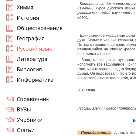
Контрольные диктанты по рус
Химия
изучении курса русского язык
учащимися каждой изученной те
История
класс).
Обществознание
Единственное украшение дома ко
География
духа. Белые и черные клавиши, у
Потом в тишине ещё долго звуча
Русский язык
откинувшийся на спинку кресла,
поселился сверчок.
Литература
Вода, капающая из кухонного 
исполнить всё задуманное. Григ
Биология
счастья и мысленно видел бегущ
думал. Он подозревал, что его п
Информатика
слетевший с нависшего неба, и 
(137 слов)
Справочник
ВУЗы
Русский язык / 7 класс / Контр
Учебники
В
Статьи
Преподавателю
: Данный кон