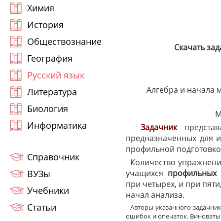
Химия
История
Обществознание
Скачать за
География
Русский язык
Алгебра и начала м
Литература
Биология
М
Информатика
Задачник
представ
предназначенных для из
профильной подготовкой
Справочник
Количество упражнени
ВУЗы
учащихся
профильных
при четырех, и при пяти
Учебники
начал анализа.
Статьи
Авторы указанного задачник
ошибок и опечаток. Виноваты 