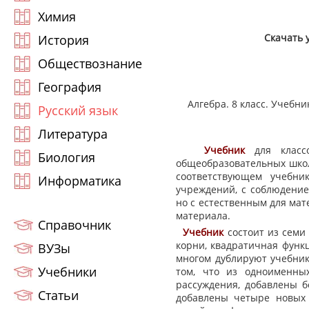
Химия
Скачать 
История
Обществознание
География
Алгебра. 8 класс. Учебни
Русский язык
Литература
Учебник
для клас
Биология
общеобразовательных школ
соответствующем учебни
Информатика
учреждений, с соблюдение
но с естественным для ма
материала.
Справочник
Учебник
состоит из семи
корни, квадратичная функц
ВУЗы
многом дублируют учебни
Учебники
том, что из одноименны
рассуждения, добавлены б
Статьи
добавлены четыре новых 