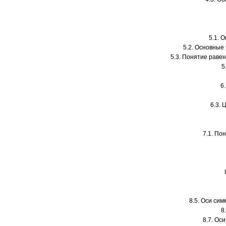
5.1. 
5.2. Основные
5.3. Понятие равен
5
6
6.3.
7.1. По
8.5. Оси си
8
8.7. Ос