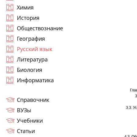
Химия
История
Обществознание
География
Русский язык
Литература
Биология
Информатика
Гла
3
Справочник
3.3. 
ВУЗы
Учебники
Статьи
4.3. О