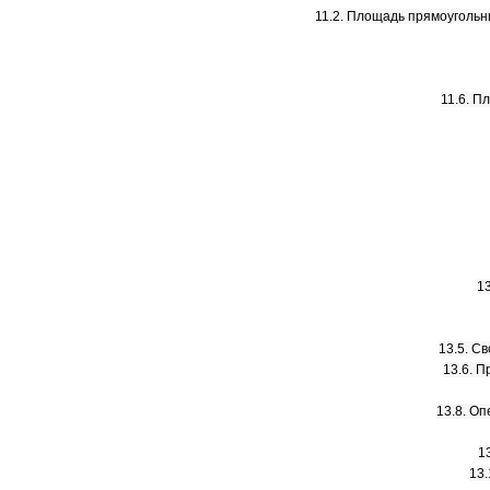
11.2. Площадь прямоугольн
11.6. П
1
13.5. С
13.6. 
13.8. Оп
1
13.