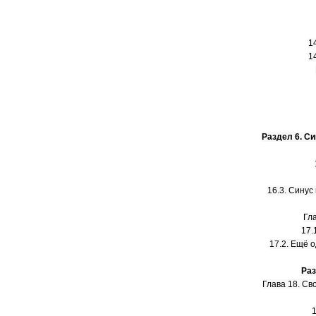
1
1
Раздел 6. Си
16.3. Синус
Гл
17.
17.2. Ещё 
Раз
Глава 18. Св