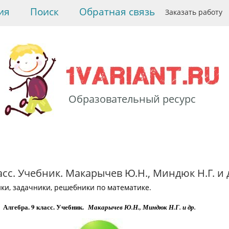
ия
Поиск
Обратная связь
Заказать работу
Образовательный ресурс
>
Русский язык
>
Учебники, задачники,
решебники по
математике.
> Алгебра. 9
класс. Учебник.
асс. Учебник. Макарычев Ю.Н., Миндюк Н.Г. и 
Макарычев Ю.Н., Миндюк
ки, задачники, решебники по математике.
Н.Г. и др.
Алгебра. 9 класс. Учебник.
Макарычев Ю.Н., Миндюк Н.Г. и др.