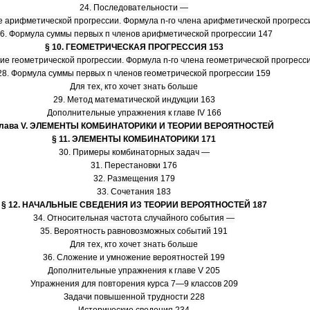
24. Последовательности —
 арифметической прогрессии. Формула n-го члена арифметической прогресс
6. Формула суммы первых п членов арифметической прогрессии 147
§ 10. ГЕОМЕТРИЧЕСКАЯ ПРОГРЕССИЯ 153
ие геометрической прогрессии. Формула n-го члена геометрической прогресс
28. Формула суммы первых n членов геометрической прогрессии 159
Для тех, кто хочет знать больше
29. Метод математической индукции 163
Дополнительные упражнения к главе IV 166
лава V. ЭЛЕМЕНТЫ КОМБИНАТОРИКИ И ТЕОРИИ ВЕРОЯТНОСТЕЙ
§ 11. ЭЛЕМЕНТЫ КОМБИНАТОРИКИ 171
30. Примеры комбинаторных задач —
31. Перестановки 176
32. Размещения 179
33. Сочетания 183
§ 12. НАЧАЛЬНЫЕ СВЕДЕНИЯ ИЗ ТЕОРИИ ВЕРОЯТНОСТЕЙ 187
34. Относительная частота случайного события —
35. Вероятность равновозможных событий 191
Для тех, кто хочет знать больше
36. Сложение и умножение вероятностей 199
Дополнительные упражнения к главе V 205
Упражнения для повторения курса 7—9 классов 209
Задачи повышенной трудности 228