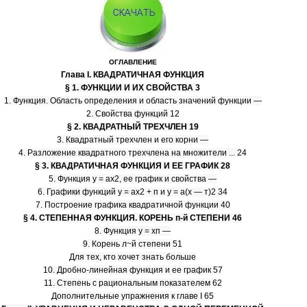
ОГЛАВЛЕНИЕ
Глава I. КВАДРАТИЧНАЯ ФУНКЦИЯ
§ 1. ФУНКЦИИ И ИХ СВОЙСТВА 3
1. Функция. Область определения и область значений функции —
2. Свойства функций 12
§ 2. КВАДРАТНЫЙ ТРЕХЧЛЕН 19
3. Квадратный трехчлен и его корни —
4. Разложение квадратного трехчлена на множители ... 24
§ 3. КВАДРАТИЧНАЯ ФУНКЦИЯ И ЕЕ ГРАФИК 28
5. Функция у = ах2, ее график и свойства —
6. Графики функций у = ах2 + п и у = а(х — т)2 34
7. Построение графика квадратичной функции 40
§ 4. СТЕПЕННАЯ ФУНКЦИЯ. КОРЕНЬ п-й СТЕПЕНИ 46
8. Функция у = хп —
9. Корень л~й степени 51
Для тех, кто хочет знать больше
10. Дробно-линейная функция и ее график 57
11. Степень с рациональным показателем 62
Дополнительные упражнения к главе I 65