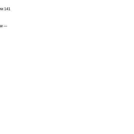
ии 141
ии —