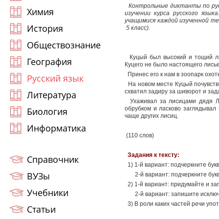
Контрольные диктанты по рус
Химия
изучении курса русского язык
учащимися каждой изученной тем
История
5 класс).
Обществознание
Куцый был высокий и тощий лис
География
Куцего не было настоящего лисье
Принес его к нам в зоопарк охот
Русский язык
На новом месте Куцый почувствов
схватил задиру за шиворот и зада
Литература
Ухаживал за лисицами дядя Лен
обрубком и ласково заглядывал 
Биология
чаще других лисиц.
Информатика
(110 слов)
Задания к тексту:
Справочник
1) 1-й вариант: подчеркните бу
ВУЗы
2-й вариант: подчеркните бу
2) 1-й вариант: придумайте и за
Учебники
2-й вариант: запишите исключ
3) В роли каких частей речи упо
Статьи