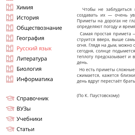
Химия
Чтобы не заблудиться в
создавать их — очень ув
История
Приметы на дорогах не гл
определяют погоду и время
Обществознание
Самая простая примета — 
География
струится вверх, выше самы
огня. Глядя на дым, можно 
Русский язык
сегодня, солнце подыметс
теплоту предсказывает и 
Литература
день.
Биология
Но есть приметы сложные и
сжимается, кажется близк
Информатика
день вдруг перестаёт брат
(По К. Паустовскому)
Справочник
ВУЗы
Учебники
Статьи