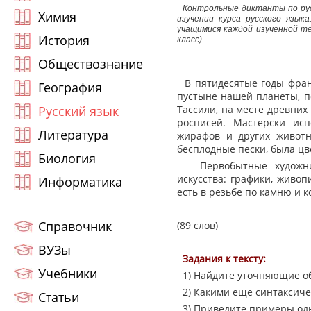
Контрольные диктанты по рус
Химия
изучении курса русского язык
учащимися каждой изученной те
История
класс).
Обществознание
В пятидесятые годы фра
География
пустыне нашей планеты, по
Русский язык
Тассили, на месте древни
росписей. Мастерски ис
Литература
жирафов и других животн
бесплодные пески, была цв
Биология
Первобытные художники
искусства: графики, живоп
Информатика
есть в резьбе по камню и к
Справочник
(89 слов)
ВУЗы
Задания к тексту:
Учебники
1) Найдите уточняющие об
2) Какими еще синтаксиче
Статьи
3) Приведите примеры одн