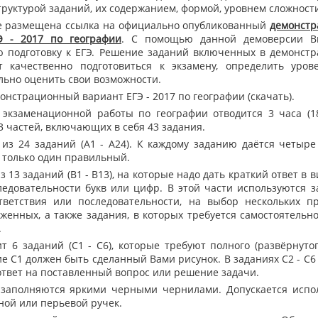
труктурой заданий, их содержанием, формой, уровнем сложност
е размещена ссылка на официально опубликованный
демонст
 - 2017 по географии
. С помощью данной демоверсии В
ю подготовку к ЕГЭ. Решение заданий включенных в демонст
т качественно подготовиться к экзамену, определить уров
льно оценить свои возможности.
онстрационный вариант ЕГЭ - 2017 по географии (скачать).
кзаменационной работы по географии отводится 3 часа (18
 3 частей, включающих в себя 43 задания.
из 24 заданий (А1 - А24). К каждому заданию даётся четыре
х только один правильный.
 13 заданий (В1 - В13), на которые надо дать краткий ответ в в
следовательности букв или цифр. В этой части используются 
тветствия или последовательности, на выбор нескольких п
женных, а также задания, в которых требуется самостоятельн
.
 6 заданий (С1 - С6), которые требуют полного (развёрнутог
е С1 должен быть сделанный Вами рисунок. В заданиях С2 - С6
ответ на поставленный вопрос или решение задачи.
заполняются яркими черными чернилами. Допускается испо
ной или перьевой ручек.