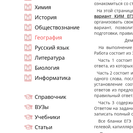
ознакомиться со с
Химия
На этой страниц
вариант КИМ ЕГЭ
История
организовать сво
Обществознание
вариант, позволи
подготовки, прави
География
Дем
Русский язык
На выполнение э
Работа состоит из
Литература
Часть 1 состоит 
ответа, из которы
Биология
Часть 2 состоит из
Информатика
одного слова, по
установление соо
ответов из предло
правильный ответ
Справочник
Часть 3 содержит
ВУЗы
Ответом на задани
записать полный 
Учебники
Все бланки ЕГЭ 
Статьи
гелевой, капилляр