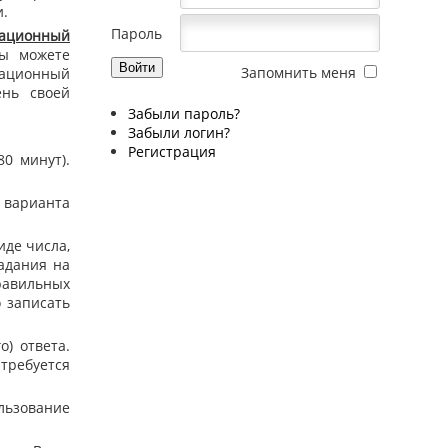
и.
Пароль
рационный
ы можете
Запомнить меня
рационный
ень своей
Забыли пароль?
Забыли логин?
Регистрация
0 минут).
 варианта
иде числа,
задания на
равильных
о записать
о) ответа.
 требуется
льзование