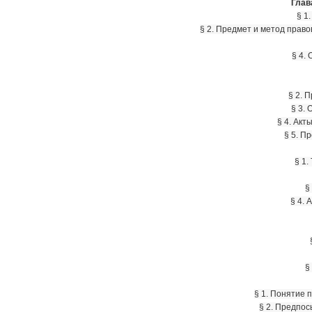
Глав
§ 1
§ 2. Предмет и метод право
§ 4.
§ 2. 
§ 3.
§ 4. Акт
§ 5. П
§ 1.
§
§ 4. 
§
§ 1. Понятие
§ 2. Предпо