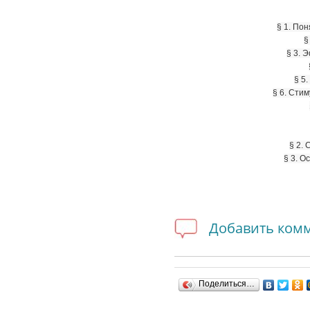
§ 1. По
§
§ 3. 
§ 5
§ 6. Сти
§ 2.
§ 3. О
Добавить ком
Поделиться…