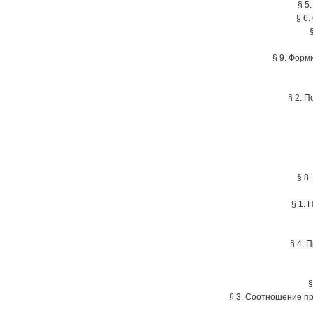
§ 5
§ 6
§ 9. Форм
§ 2. 
§ 8
§ 1. 
§ 4. 
§
§ 3. Соотношение пр