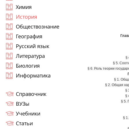
Химия
История
Обществознание
География
Глав
Русский язык
Литература
§
§ 5. Соот
Биология
§ 6. Роль теории госуда
Информатика
§ 1. Общ
§ 2. Общая ха
§ 
Справочник
§ 
§ 5.
ВУЗы
Учебники
§ 1
Статьи