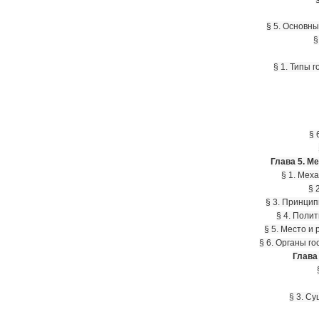
§ 5. Основн
§
§ 1. Типы
§ 
Глава 5. М
§ 1. Мех
§ 
§ 3. Принцип
§ 4. Поли
§ 5. Место и
§ 6. Органы г
Глава
§ 3. С