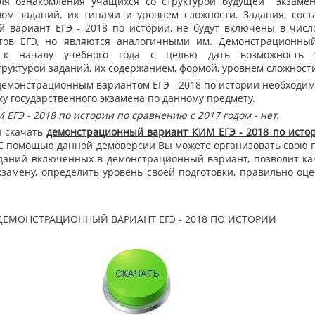
ля ознакомления учащихся со структурой будущей экзаме
вом заданий, их типами и уровнем сложности. Задания, сос
 вариант ЕГЭ - 2018 по истории, не будут включены в числ
тов ЕГЭ, но являются аналогичными им. Демонстрационны
я к началу учебного года с целью дать возможность 
труктурой заданий, их содержанием, формой, уровнем сложност
емонстрационным вариантом ЕГЭ - 2018 по истории необходим
у государственного экзамена по данному предмету.
ЕГЭ - 2018 по истории по сравнению с 2017 годом - нет.
 скачать
демонстрационный вариант КИМ ЕГЭ - 2018 по исто
 С помощью данной демоверсии Вы можете организовать свою п
аданий включенных в демонстрационный вариант, позволит ка
кзамену, определить уровень своей подготовки, правильно оц
ДЕМОНСТРАЦИОННЫЙ ВАРИАНТ ЕГЭ - 2018 ПО ИСТОРИИ