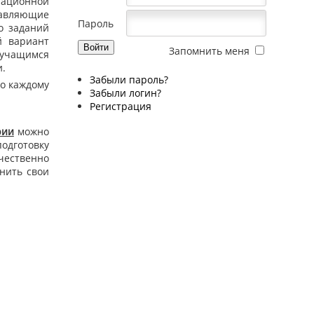
национной
тавляющие
Пароль
о заданий
й вариант
Запомнить меня
учащимся
и.
Забыли пароль?
о каждому
Забыли логин?
Регистрация
рии
можно
одготовку
чественно
енить свои