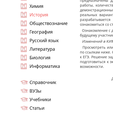
предназначены д
работы, количест
Химия
демонстрационный
История
реальных вариан
разрабатываетс
Обществознание
ознакомиться со с
Ознакомление с д
География
будущему участник
Русский язык
Изменений в КИМ 
Просмотреть или
Литература
по ссылкам ниже.
Биология
к ЕГЭ. Решение з
подготовиться к э
Информатика
возможности.
Справочник
ВУЗы
Учебники
Статьи