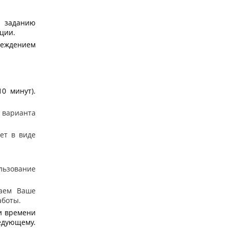
 заданию
ции.
еждением
0 минут).
 варианта
ет в виде
льзование
аем Ваше
аботы.
и времени
едующему.