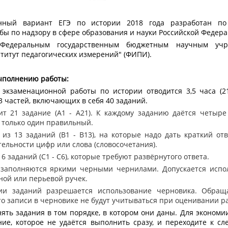
нный вариант ЕГЭ по истории 2018 года разработан по
бы по надзору в сфере образования и науки Российской Федера
Федеральным государственным бюджетным научным учр
титут педагогических измерений" (ФИПИ).
ыполнению работы:
кзаменационной работы по истории отводится 3,5 часа (21
 3 частей, включающих в себя 40 заданий.
 21 задание (А1 - А21). К каждому заданию даётся четыре
х только один правильный.
из 13 заданий (В1 - В13), на которые надо дать краткий отв
ельности цифр или слова (словосочетания).
6 заданий (С1 - С6), которые требуют развёрнутого ответа.
заполняются яркими черными чернилами. Допускается испо
ной или перьевой ручек.
 заданий разрешается использование черновика. Обращ
то записи в черновике не будут учитываться при оценивании р
ять задания в том порядке, в котором они даны. Для экономи
ние, которое не удаётся выполнить сразу, и переходите к сл