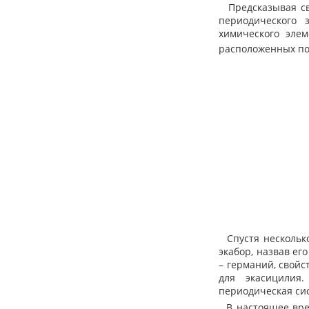
Предсказывая сво
периодического 
химического эле
расположенных по
Спустя несколько
экабор, назвав ег
– германий, свойс
для экасицилия
периодическая си
В настоящее врем