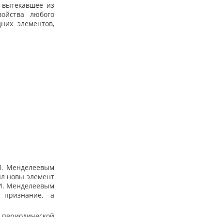
 вытекавшее из
войства любого
них элементов,
И. Менделеевым
рыл новы элемент
.И. Менделеевым
 признание, а
 периодической