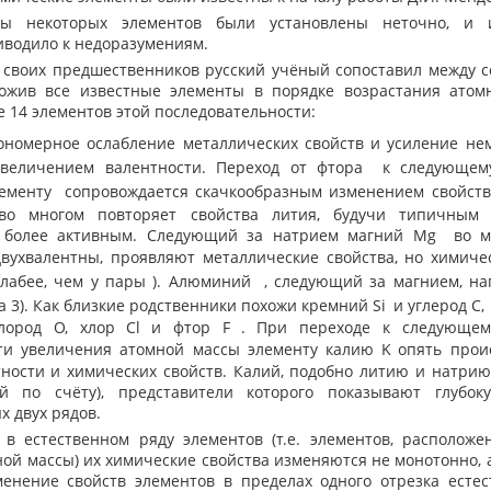
сы некоторых элементов были установлены неточно, и 
иводило к недоразумениям.
х своих предшественников русский учёный сопоставил между 
ложив все известные элементы в порядке возрастания атом
 14 элементов этой последовательности:
ономерное ослабление металлических свойств и усиление не
величением валентности. Переход от фтора
к следующем
лементу
сопровождается скачкообразным изменением свойств
во многом повторяет свойства лития, будучи типичным 
и более активным. Следующий за натрием магний Mg
во м
двухвалентны, проявляют металлические свойства, но химиче
слабее, чем у пары
). Алюминий
, следующий за магнием, н
а 3). Как близкие родственники похожи кремний Si
и углерод C,
лород O, хлор Cl
и фтор F
. При переходе к следующем
ти увеличения атомной массы элементу калию K
опять прои
ности и химических свойств. Калий, подобно литию и натрию
ий по счёту), представители которого показывают глубо
 двух рядов.
 естественном ряду элементов (т.е. элементов, расположе
ой массы) их химические свойства изменяются не монотонно, 
енение свойств элементов в пределах одного отрезка есте