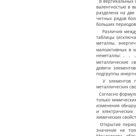
В вертикальных с
валентностью в в
разделена на две
четных рядов бол
больших периодов
Различия между 
таблицы (исключа
металлы, энерги
малоактивных в х
неметаллы:
,
,
металлические св
девяти элементо
подгруппы инертн
У элементов гл
металлических сво
Согласно формули
только химически
изменения обнару
и электрических 
химических свойс
Открытие периоди
значение не тол
Менделеева обог