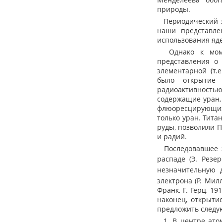
природы.
Периодический за
наши представле
использования яд
Однако к момен
представления о
элементарной (т.
было открытие 
радиоактивность
содержащие уран,
флюоресцирующих
только уран. Тита
руды, позволили П
и радий.
Последовавшее з
распаде (Э. Резе
незначительную
электрона (Р. Милл
Франк, Г. Герц, 19
наконец, открытие
предложить след
1. В центре ато