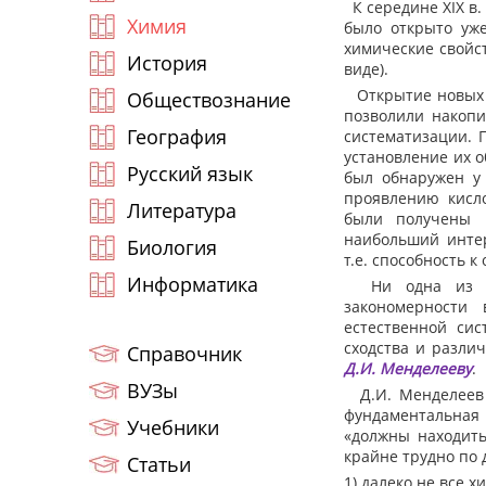
К середине XIX в.
Химия
было открыто уж
химические свойс
История
виде).
Открытие новых э
Обществознание
позволили накопи
География
систематизации. 
установление их 
Русский язык
был обнаружен у
проявлению кисло
Литература
были получены к
наибольший интер
Биология
т.е. способность 
Информатика
Ни одна из поп
закономерности
естественной си
сходства и разли
Справочник
Д.И. Менделееву
.
ВУЗы
Д.И. Менделеев 
фундаментальная
Учебники
«должны находить
крайне трудно по
Статьи
1) далеко не все 