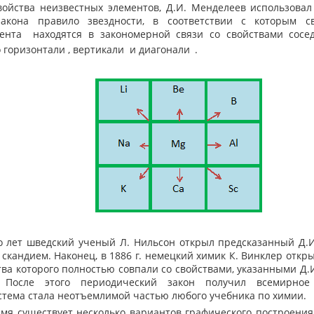
йства неизвестных элементов, Д.И. Менделеев использовал
закона правило звездности, в соответствии с которым с
мента
находятся в закономерной связи со свойствами сосед
 горизонтали
, вертикали
и диагонали
.
 лет шведский ученый Л. Нильсон открыл предсказанный Д.
о скандием. Наконец, в 1886 г. немецкий химик К. Винклер отк
тва которого полностью совпали со свойствами, указанными Д
. После этого периодический закон получил всемирное
стема стала неотъемлимой частью любого учебника по химии.
я существует несколько вариантов графического построения