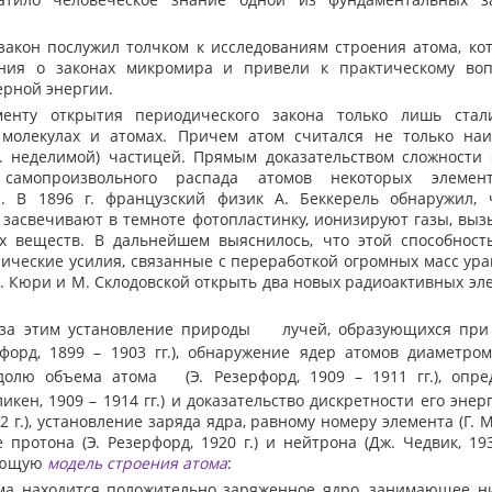
кон послужил толчком к исследованиям строения атома, ко
ния о законах микромира и привели к практическому во
ерной энергии.
ту открытия периодического закона только лишь стали
 молекулах и атомах. Причем атом считался не только на
е. неделимой) частицей. Прямым доказательством сложности
самопроизвольного распада атомов некоторых элемент
ю. В 1896 г. французский физик А. Беккерель обнаружил, 
 засвечивают в темноте фотопластинку, ионизируют газы, вы
 веществ. В дальнейшем выяснилось, что этой способност
нические усилия, связанные с переработкой огромных масс ур
. Кюри и М. Склодовской открыть два новых радиоактивных эл
а этим установление природы
лучей, образующихся при
рфорд, 1899 – 1903 гг.), обнаружение ядер атомов диаметр
 долю объема атома
(Э. Резерфорд, 1909 – 1911 гг.), опр
икен, 1909 – 1914 гг.) и доказательство дискретности его энер
12 г.), установление заряда ядра, равному номеру элемента (Г. Мо
 протона (Э. Резерфорд, 1920 г.) и нейтрона (Дж. Чедвик, 193
ующую
модель строения атома
:
ма находится положительно заряженное ядро, занимающее н