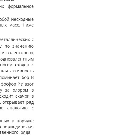
их формальное
собой несходные
ных масс. Ниже
металлических с
у по значению
 и валентности,
одновалентным
ногом сходен с
ская активность
апоминает бор B
 фосфор P
и азот
у за хлором в
сходит скачок в
, открывает ряд
кую аналогию с
нных в порядке
а периодически.
ственного ряда