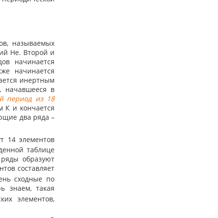
ов, называемых
ий He. Второй и
ов начинается
же начинается
вается инертным
, начавшееся в
й период из 18
м К и кончается
ющие два ряда –
т 14 элементов
денной таблице
 ряды образуют
ентов составляет
ень сходные по
ь знаем, такая
ких элементов,