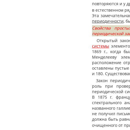
повторяются и у д
в естественном ря
Эта замечательна
периодичности
, 
Свойства прост
периодической за
Открытый закон 
системы
элементо
1869 г., когда б
Менделееву эле
расположение отр
оставлены пустые 
и 180. Существова
Закон периодичн
роль при прове
периодической си
В 1875 г. франц
спектрального ан
названного галлие
не получил письмо
должна быть равн
очищенного от пр