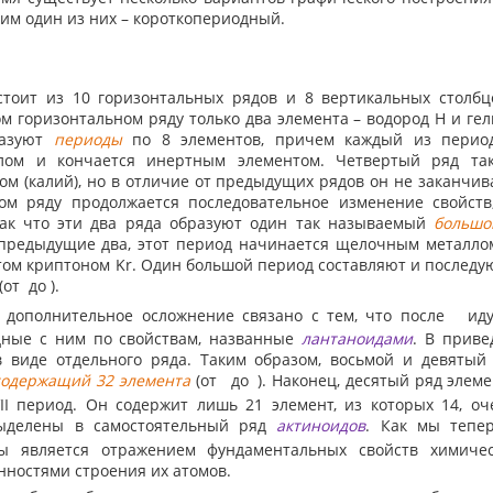
им один из них – короткопериодный.
тоит из 10 горизонтальных рядов и 8 вертикальных столбц
ом горизонтальном ряду только два элемента – водород H и гел
разуют
периоды
по 8 элементов, причем каждый из период
ом и кончается инертным элементом. Четвертый ряд так
м (калий), но в отличие от предыдущих рядов он не заканчи
ом ряду продолжается последовательное изменение свойств
так что эти два ряда образуют один так называемый
большо
 предыдущие два, этот период начинается щелочным металло
ом криптоном Kr. Один большой период составляют и последу
(от
до
).
дополнительное осложнение связано с тем, что после
иду
дные с ним по свойствам, названные
лантаноидами
. В приве
 виде отдельного ряда. Таким образом, восьмой и девятый
содержащий 32 элемента
(от
до
). Наконец, десятый ряд элем
I период. Он содержит лишь 21 элемент, из которых 14, оч
выделены в самостоятельный ряд
актиноидов
. Как мы тепер
цы является отражением фундаментальных свойств химичес
нностями строения их атомов.