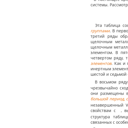
системы. Рассмотр
Эта таблица сос
группами
. В перв
третий ряды об
щелочным металл
щелочным металло
элементом. В пят
четвертом ряду, 
элементов
. Как и
инертным элемент
шестой и седьмой 
В восьмом ряду 
чрезвычайно схо
они размещены в
большой период, 
незавершенный VI
свойствам с
, 
структура табли
связанных с особе