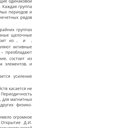
ющие одинаковой
. Каждая группа
алых периодов и
 нечетных рядов
райних группах
тивные щелочные
тоит из
,
и
,
авляют активные
– преобладают
ие, состоит из
м элементов, и
ется усиление
ств касается не
. Периодичность
, для магнитных
других физико-
имело огромное
 Открытие Д.И.
акономерностей