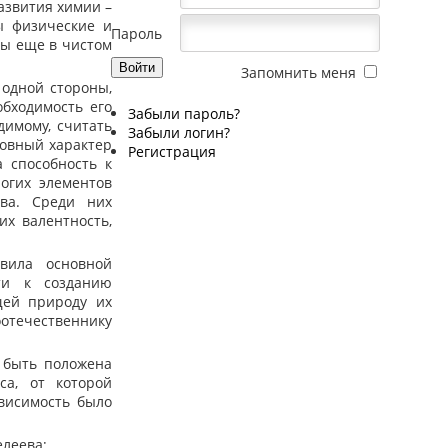
азвития химии –
ы физические и
Пароль
ны еще в чистом
Запомнить меня
 одной стороны,
обходимость его
Забыли пароль?
димому, считать
Забыли логин?
новный характер
Регистрация
 способность к
ногих элементов
ва. Среди них
их валентность,
вила основной
ти к созданию
щей природу их
оотечественнику
 быть положена
са, от которой
ависимость было
елеева;