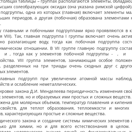
толбцах таблицы – группах располагаются элементы, облада
ысших солеобразующих оксидах (она указана римской цифрой)
 подгруппы, одна из которых (главная) включает элементы м
ьших периодов, а другая (побочная) образована элементами
.
главными и побочными подгруппами ярко проявляются в к
я VIII). Так, главная подгруппа I группы включает очень ак
чно разлагающие воду, тогда как побочная подгруппа сос
имическом отношении. В VII группе главную подгруппу сост
,
и
, тогда как у элементов побочной подгруппы -
,
и
ойства. VIII группа элементов, занимающая особое положен
в, разделенных на три триады очень сходных друг с друго
ых элементов.
авных подгрупп при увеличении атомной массы наблюда
йств и ослабление неметаллических.
ровке закона Д.И. Менделеева периодичность изменения свой
х элементов, но и образуемых ими простых и сложных веществ
жена для молярных объёмов, температур плавления и кипения
свойств, для теплот образования, теплоемкости и многих 
тв, характеризующих простые и сложные вещества.
ческого закона и создание системы химических элементов 
ько для химии, но и для всего естествознания в целом.
атило человеческое знание одной из фундаментальных з