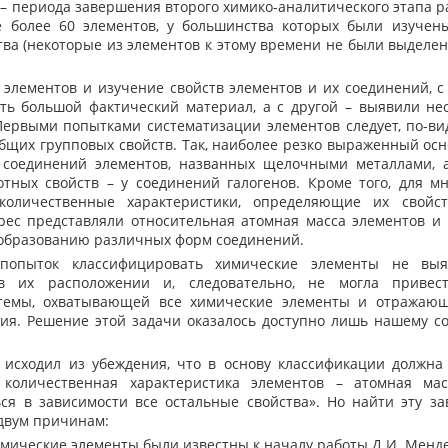
 – периода завершения второго химико-аналитического этапа р
е более 60 элементов, у большинства которых были изучен
тва (некоторые из элементов к этому времени не были выделе
лементов и изучение свойств элементов и их соединений, с
ть большой фактический материал, а с другой – выявили не
Первыми попытками систематизации элементов следует, по-ви
общих групповых свойств. Так, наиболее резко выраженный ос
 соединений элементов, названных щелочными металлами, а
тных свойств – у соединений галогенов. Кроме того, для м
оличественные характеристики, определяющие их свойст
ес представляли относительная атомная масса элементов и 
к образованию различных форм соединений.
ыток классифицировать химические элементы не выя
 в их расположении и, следовательно, не могла привес
стемы, охватывающей все химические элементы и отражаю
чия. Решение этой задачи оказалось доступно лишь нашему с
исходил из убеждения, что в основу классификации должна
 количественная характеристика элементов – атомная мас
ся в зависимости все остальные свойства». Но найти эту з
 двум причинам:
химические элементы были известны к началу работы Д.И. Менд