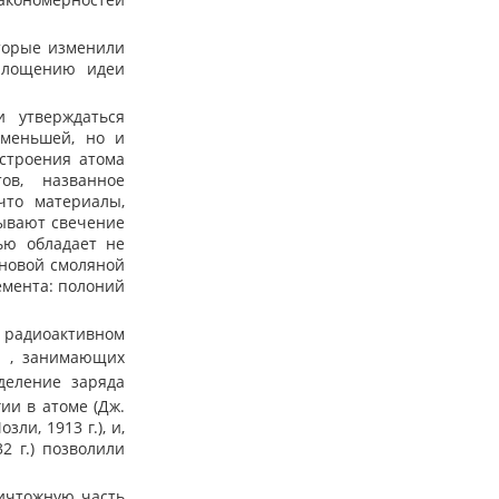
торые изменили
площению идеи
 утверждаться
именьшей, но и
 строения атома
ов, названное
что материалы,
зывают свечение
ью обладает не
ановой смоляной
емента: полоний
 радиоактивном
ом
, занимающих
еделение заряда
гии в атоме (Дж.
зли, 1913 г.), и,
2 г.) позволили
ичтожную часть