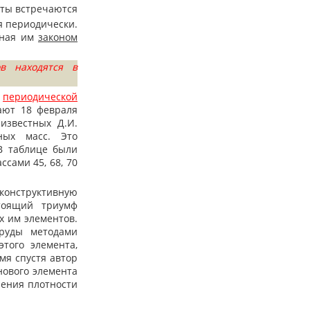
нты встречаются
я периодически.
нная им
законом
в находятся в
я
периодической
ают 18 февраля
известных Д.И.
ных масс. Это
В таблице были
сами 45, 68, 70
конструктивную
тоящий триумф
х им элементов.
 руды методами
того элемента,
мя спустя автор
нового элемента
рения плотности