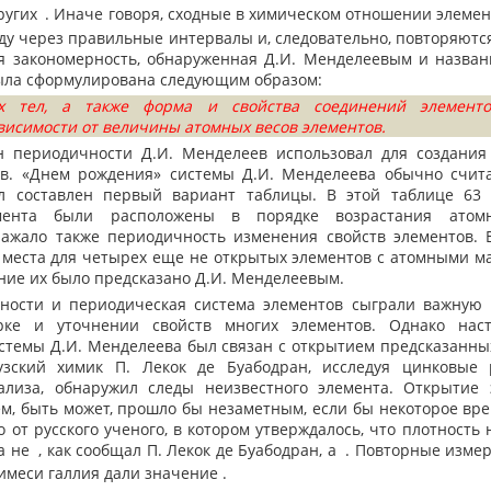
ругих
. Иначе говоря, сходные в химическом отношении элеме
ду через правильные интервалы и, следовательно, повторяютс
я закономерность, обнаруженная Д.И. Менделеевым и назва
была сформулирована следующим образом:
ых тел, а также форма и свойства соединений элементо
висимости от величины атомных весов элементов.
периодичности Д.И. Менделеев использовал для создани
в. «Днем рождения» системы Д.И. Менделеева обычно счит
ыл составлен первый вариант таблицы. В этой таблице 63 
мента были расположены в порядке возрастания атом
ажало также периодичность изменения свойств элементов. 
места для четырех еще не открытых элементов с атомными мас
ние их было предсказано Д.И. Менделеевым.
ости и периодическая система элементов сыграли важную 
рке и уточнении свойств многих элементов. Однако нас
стемы Д.И. Менделеева был связан с открытием предсказанны
узский химик П. Лекок де Буабодран, исследуя цинковые
ализа, обнаружил следы неизвестного элемента. Открытие э
м, быть может, прошло бы незаметным, если бы некоторое вре
 от русского ученого, в котором утверждалось, что плотность 
а не
, как сообщал П. Лекок де Буабодран, а
. Повторные изме
имеси галлия дали значение
.