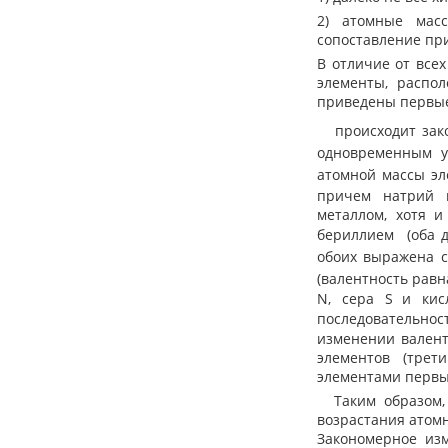
2) атомные мас
сопоставление пр
В отличие от все
элементы, распо
приведены первые
происходит зак
одновременным у
атомной массы э
причем натрий 
металлом, хотя 
бериллием
(оба 
обоих выражена 
(валентность равн
N, сера S
и кис
последовательнос
изменении валент
элементов (трет
элементами первых
Таким образом, в
возрастания атомн
Закономерное изм