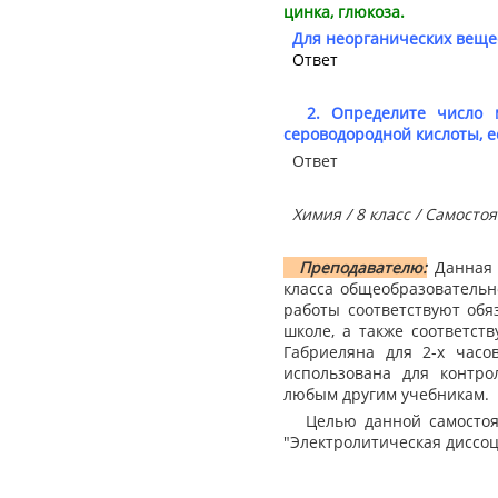
цинка, глюкоза.
Для неорганических вещес
Ответ
2. Определите число мо
сероводородной кислоты, е
Ответ
Химия / 8 класс / Самосто
Преподавателю:
Данная 
класса общеобразовательн
работы соответствуют об
школе, а также соответст
Габриеляна для 2-х часо
использована для контр
любым другим учебникам.
Целью данной самостоят
"Электролитическая диссоц