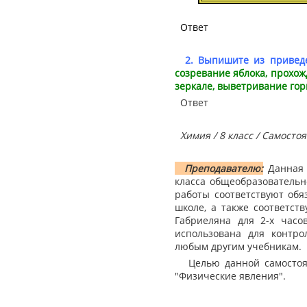
Ответ
2. Выпишите из приведе
созревание яблока, прохож
зеркале, выветривание гор
Ответ
Химия / 8 класс / Самосто
Преподавателю:
Данная 
класса общеобразовательн
работы соответствуют об
школе, а также соответст
Габриеляна для 2-х часо
использована для контр
любым другим учебникам.
Целью данной самостоят
"Физические явления".