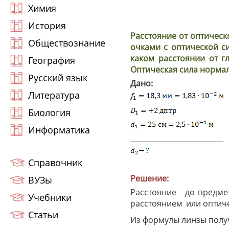
Химия
История
Расстояние от оптическо
Обществознание
очками с оптической си
каком расстоянии от г
География
Оптическая сила нормаль
Русский язык
Дано:
Литература
Биология
Информатика
__________________________
Справочник
Решение:
ВУЗы
Расстояние
до предме
Учебники
расстоянием
или оптич
Статьи
Из формулы линзы полу