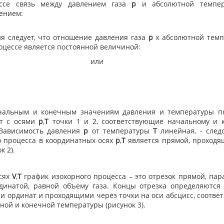
ессе связь между давлением газа
p
и абсолютной темпе
ением:
ия следует, что отношение давления газа
p
к абсолютной тем
оцессе является постоянной величиной:
или
чальным и конечным значениям давления и температуры п
ат с осями
p
,
T
точки 1 и 2, соответствующие начальному и 
 Зависимость давления
p
от температуры
Т
линейная, - следо
о процесса в координатных осях
p
,
T
является прямой, проходя
к 2).
сях
V
,
T
график изохорного процесса – это отрезок прямой, пар
рдинатой, равной объему газа. Концы отрезка определяются
и ординат и проходящими через точки на оси абсцисс, соотве
ой и конечной температуры (рисунок 3).