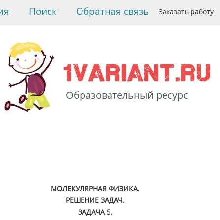
ия
Поиск
Обратная связь
Заказать работу
Образовательный ресурс
>
Физика
>
Молекулярная
физика. Решение задач.
>
Задача 5. По графику
процесса,
осуществленного...
МОЛЕКУЛЯРНАЯ ФИЗИКА.
РЕШЕНИЕ ЗАДАЧ.
ЗАДАЧА 5.