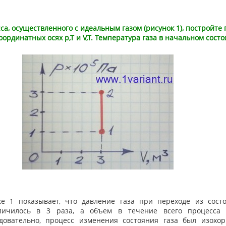
са, осуществленного с идеальным газом (рисунок 1), постройте
оординатных осях p,T и V,T. Температура газа в начальном сост
ке 1 показывает, что давление газа при переходе из сост
личилось в 3 раза, а объем в течение всего процесса 
довательно, процесс изменения состояния газа был изохо