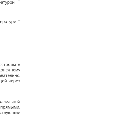
ратурой
T
пературе
Т
остроим в
конечному
вательно,
щей через
аллельной
 прямыми,
тствующие