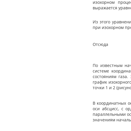
изохорном проц
выражается уравн
Из этого уравнен
при изохорном пр
Отсюда
По известным на
системе координ
состояниям газа.
график изохорног
точки 1 и 2 (рисуно
В координатных о
оси абсцисс, с о
параллельными ос
значениям начальн